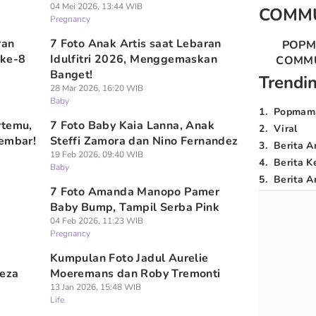
04 Mei 2026, 13:44 WIB
COMM
Pregnancy
ran
7 Foto Anak Artis saat Lebaran
POP
 ke-8
Idulfitri 2026, Menggemaskan
COMM
Banget!
Trendi
28 Mar 2026, 16:20 WIB
Baby
1
.
Popmam
rtemu,
7 Foto Baby Kaia Lanna, Anak
2
.
Viral
Kembar!
Steffi Zamora dan Nino Fernandez
3
.
Berita A
19 Feb 2026, 09:40 WIB
4
.
Berita K
Baby
5
.
Berita Ar
7 Foto Amanda Manopo Pamer
Baby Bump, Tampil Serba Pink
04 Feb 2026, 11:23 WIB
Pregnancy
Kumpulan Foto Jadul Aurelie
Reza
Moeremans dan Roby Tremonti
13 Jan 2026, 15:48 WIB
Life