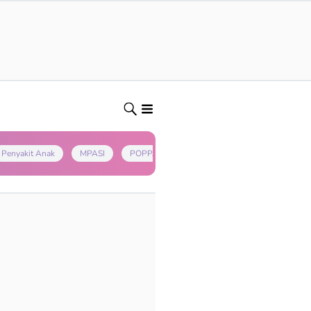
Penyakit Anak
MPASI
POPPAPA