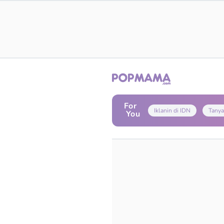
For
Iklanin di IDN
Tanya
You