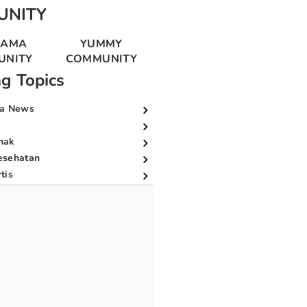
UNITY
MAMA
YUMMY
UNITY
COMMUNITY
ng Topics
a News
nak
esehatan
tis