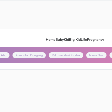
Home
Baby
Kid
Big Kid
Life
Pregnancy
 Ahli
Kumpulan Dongeng
Rekomendasi Produk
Nama Bayi