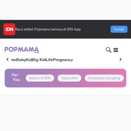
Baca artikel
Popmama
lainnya di IDN App
Install
Home
Baby
Kid
Big Kid
Life
Pregnancy
For
Iklanin di IDN
Tanya Ahli
Kumpulan Dongeng
You