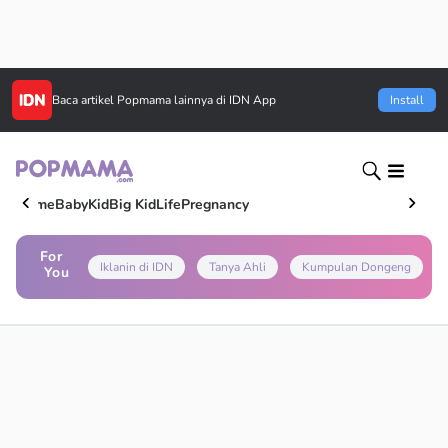
Baca artikel
Popmama
lainnya di IDN App
Install
Home
Baby
Kid
Big Kid
Life
Pregnancy
For
Iklanin di IDN
Tanya Ahli
Kumpulan Dongeng
You