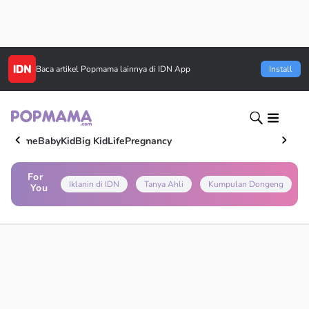
Baca artikel
Popmama
lainnya di IDN App
Install
Home
Baby
Kid
Big Kid
Life
Pregnancy
For
Iklanin di IDN
Tanya Ahli
Kumpulan Dongeng
You