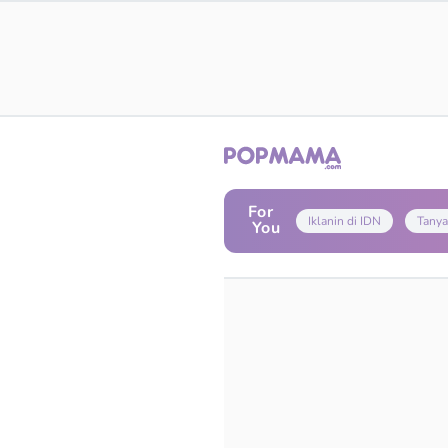
For
Iklanin di IDN
Tanya
You