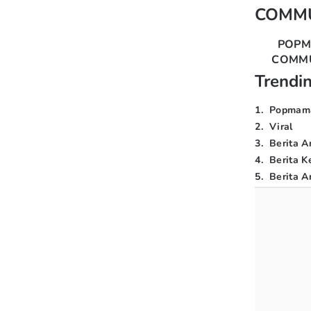
COMM
POP
COMM
Trendi
1
.
Popmam
2
.
Viral
3
.
Berita A
4
.
Berita K
5
.
Berita Ar