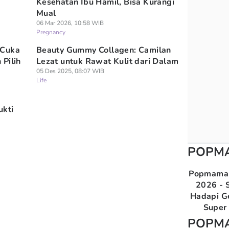
Kesehatan Ibu Hamil, Bisa Kurangi
Mual
06 Mar 2026, 10:58 WIB
Pregnancy
 Cuka
Beauty Gummy Collagen: Camilan
Pilih
Lezat untuk Rawat Kulit dari Dalam
05 Des 2025, 08:07 WIB
Life
ukti
POPM
Popmama 
2026 - S
Hadapi G
Super 
POPM