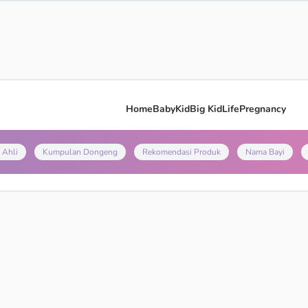
Home
Baby
Kid
Big Kid
Life
Pregnancy
 Ahli
Kumpulan Dongeng
Rekomendasi Produk
Nama Bayi