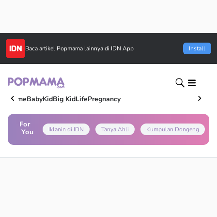
Baca artikel
Popmama
lainnya di IDN App
Install
Home
Baby
Kid
Big Kid
Life
Pregnancy
For
Iklanin di IDN
Tanya Ahli
Kumpulan Dongeng
You