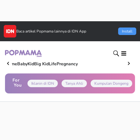
Baca artikel
Popmama
lainnya di IDN App
Install
Home
Baby
Kid
Big Kid
Life
Pregnancy
For
Iklanin di IDN
Tanya Ahli
Kumpulan Dongeng
You