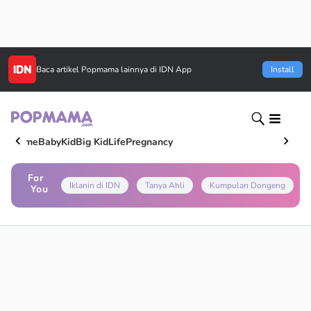
Baca artikel
Popmama
lainnya di IDN App
Install
Home
Baby
Kid
Big Kid
Life
Pregnancy
For
Iklanin di IDN
Tanya Ahli
Kumpulan Dongeng
You