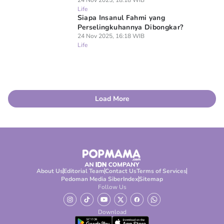
24 Nov 2025, 18:18 WIB
Life
Siapa Insanul Fahmi yang
Perselingkuhannya Dibongkar?
24 Nov 2025, 16:18 WIB
Life
Load More
About Us
Editorial Team
Contact Us
Terms of Services
Pedoman Media Siber
Index
Sitemap
Follow Us
Download