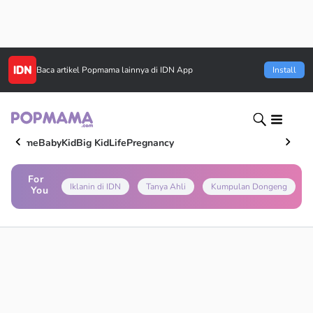
Baca artikel
Popmama
lainnya di IDN App
Install
Home
Baby
Kid
Big Kid
Life
Pregnancy
For
Iklanin di IDN
Tanya Ahli
Kumpulan Dongeng
You