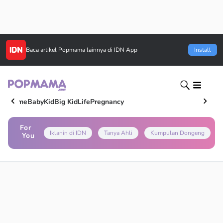
Baca artikel
Popmama
lainnya di IDN App
Install
Home
Baby
Kid
Big Kid
Life
Pregnancy
For
Iklanin di IDN
Tanya Ahli
Kumpulan Dongeng
You