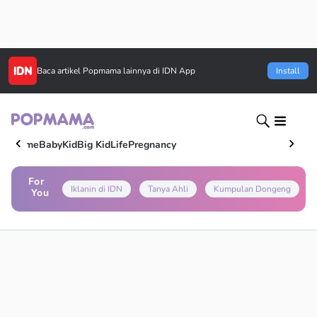
Baca artikel
Popmama
lainnya di IDN App
Install
Home
Baby
Kid
Big Kid
Life
Pregnancy
For
Iklanin di IDN
Tanya Ahli
Kumpulan Dongeng
You