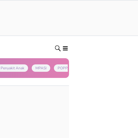
Penyakit Anak
MPASI
POPPAPA