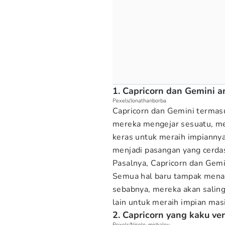
1. Capricorn dan Gemini 
Pexels/Jonathanborba
Capricorn dan Gemini termasu
mereka mengejar sesuatu, me
keras untuk meraih impiannya.
menjadi pasangan yang cerdas
Pasalnya, Capricorn dan Gemi
Semua hal baru tampak menan
sebabnya, mereka akan salin
lain untuk meraih impian ma
2. Capricorn yang kaku ve
Pexels/Nicole-michalou