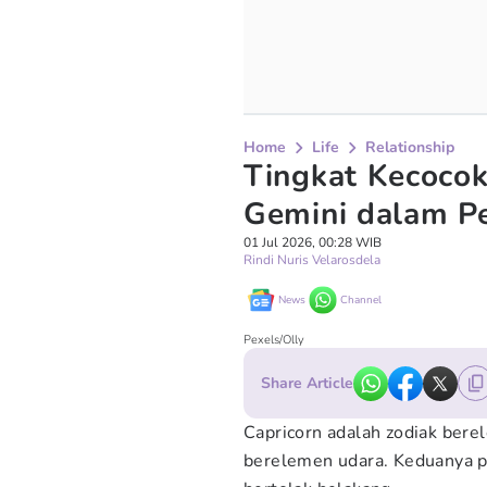
Home
Life
Relationship
Tingkat Kecocok
Gemini dalam Pe
01 Jul 2026, 00:28 WIB
Rindi Nuris Velarosdela
News
Channel
Pexels/Olly
Share Article
Capricorn adalah zodiak bere
berelemen udara. Keduanya pu