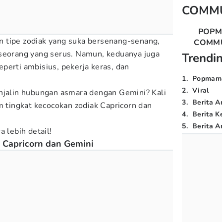
COMM
POP
 tipe zodiak yang suka bersenang-senang,
COMM
eseorang yang serus. Namun, keduanya juga
Trendi
perti ambisius, pekerja keras, dan
1
.
Popmam
2
.
Viral
njalin hubungan asmara dengan Gemini? Kali
3
.
Berita A
tingkat kecocokan zodiak Capricorn dan
4
.
Berita K
5
.
Berita Ar
a lebih detail!
 Capricorn dan Gemini