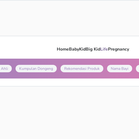
Home
Baby
Kid
Big Kid
Life
Pregnancy
 Ahli
Kumpulan Dongeng
Rekomendasi Produk
Nama Bayi