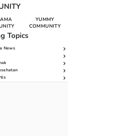
UNITY
MAMA
YUMMY
UNITY
COMMUNITY
ng Topics
a News
nak
esehatan
tis