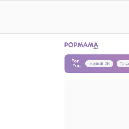
For
Iklanin di IDN
Tanya
You