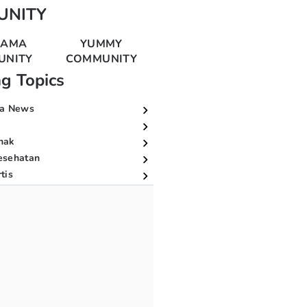
UNITY
MAMA
YUMMY
UNITY
COMMUNITY
ng Topics
a News
nak
esehatan
tis