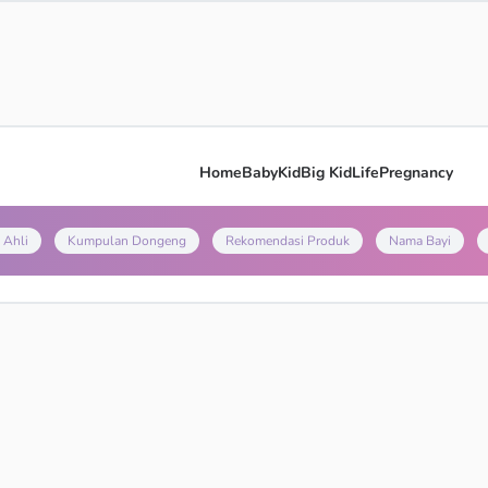
Home
Baby
Kid
Big Kid
Life
Pregnancy
 Ahli
Kumpulan Dongeng
Rekomendasi Produk
Nama Bayi