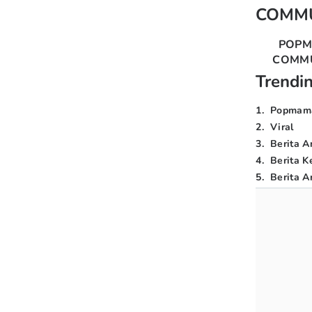
COMM
POP
COMM
Trendi
1
.
Popmam
2
.
Viral
3
.
Berita A
4
.
Berita K
5
.
Berita Ar