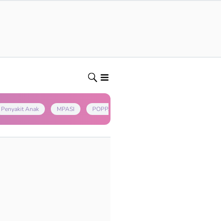
Penyakit Anak
MPASI
POPPAPA