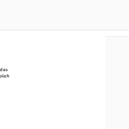
edas
oleh