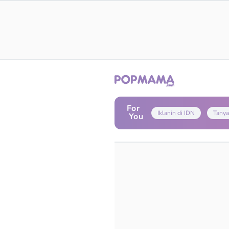
For
Iklanin di IDN
Tanya
You