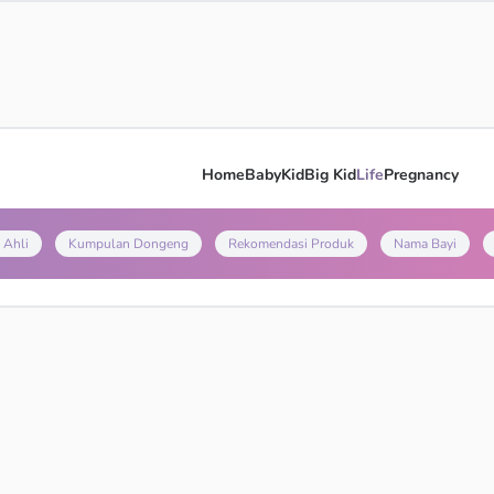
Home
Baby
Kid
Big Kid
Life
Pregnancy
 Ahli
Kumpulan Dongeng
Rekomendasi Produk
Nama Bayi