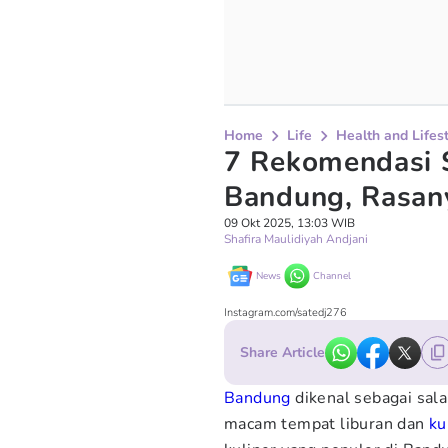
Home
Life
Health and Lifes
7 Rekomendasi S
Bandung, Rasan
09 Okt 2025, 13:03 WIB
Shafira Maulidiyah Andjani
News
Channel
Instagram.com/satedj276
Share Article
Bandung
dikenal sebagai sala
macam tempat liburan dan
ku