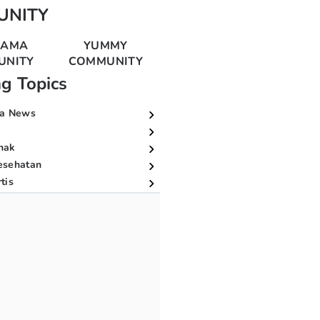
UNITY
MAMA
YUMMY
UNITY
COMMUNITY
ng Topics
a News
nak
esehatan
tis