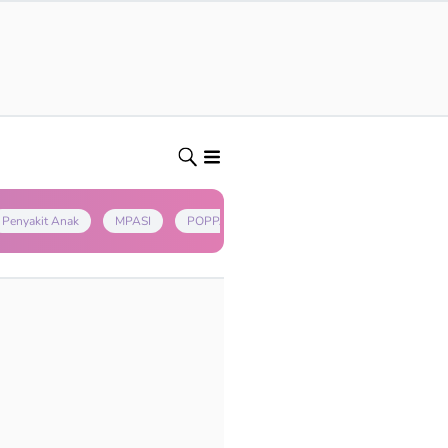
Penyakit Anak
MPASI
POPPAPA