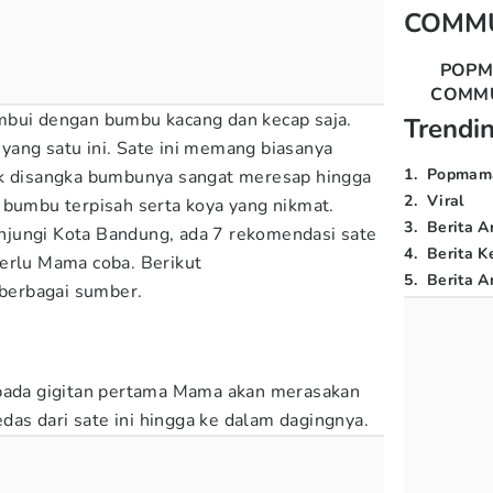
COMM
POP
COMM
mbui dengan bumbu kacang dan kecap saja.
Trendi
ang satu ini. Sate ini memang biasanya
1
.
Popmam
ak disangka bumbunya sangat meresap hingga
2
.
Viral
 bumbu terpisah serta koya yang nikmat.
3
.
Berita A
jungi Kota Bandung, ada 7 rekomendasi sate
4
.
Berita K
erlu Mama coba. Berikut
5
.
Berita Ar
berbagai sumber.
 pada gigitan pertama Mama akan merasakan
as dari sate ini hingga ke dalam dagingnya.