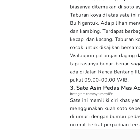
biasanya ditemukan di soto 
Taburan koya di atas sate ini
Bu Ngantuk. Ada pilihan menu
dan kambing. Terdapat berbaga
kecap, dan kacang. Taburan 
cocok untuk disajikan bersam
Walaupun potongan daging da
tapi rasanya benar-benar
nag
ada di Jalan Ranca Bentang II
pukul 09.00-00.00 WIB.
3. Sate Asin Pedas Mas A
Instagram.com/mytummylife
Sate ini memiliki ciri khas y
menggunakan kuah soto sebelu
dilumuri dengan bumbu pedas
nikmat berkat perpaduan ters