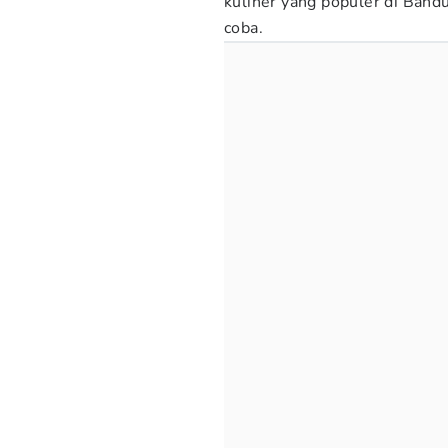
kuliner yang populer di Band
coba.