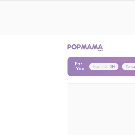
For
Iklanin di IDN
Tanya
You