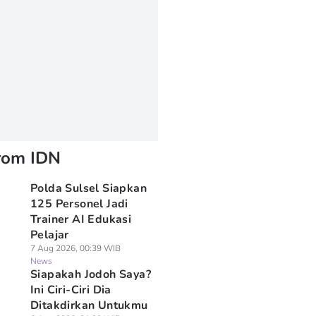
rom IDN
Polda Sulsel Siapkan
125 Personel Jadi
Trainer AI Edukasi
Pelajar
7 Aug 2026, 00:39 WIB
News
Siapakah Jodoh Saya?
Ini Ciri-Ciri Dia
Ditakdirkan Untukmu