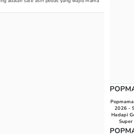
ung adalah sate asin pedas yang wajib Mama
POPM
Popmama 
2026 - S
Hadapi G
Super 
POPM