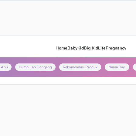
Home
Baby
Kid
Big Kid
Life
Pregnancy
 Ahli
Kumpulan Dongeng
Rekomendasi Produk
Nama Bayi