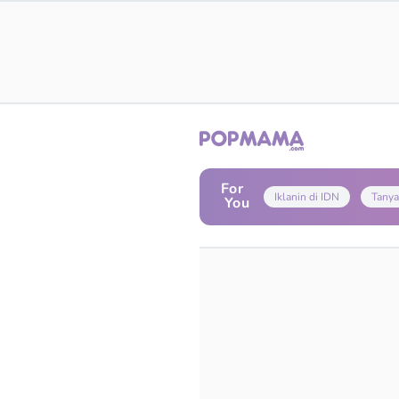
For
Iklanin di IDN
Tanya
You