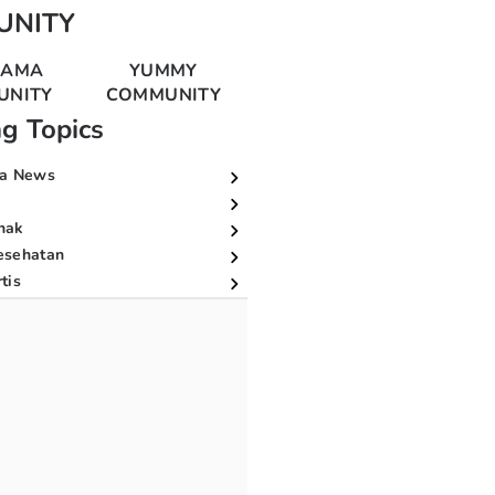
UNITY
MAMA
YUMMY
UNITY
COMMUNITY
ng Topics
a News
nak
esehatan
tis