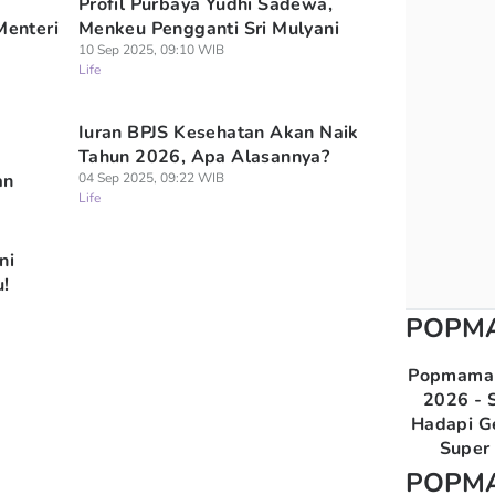
Profil Purbaya Yudhi Sadewa,
Menteri
Menkeu Pengganti Sri Mulyani
10 Sep 2025, 09:10 WIB
Life
Iuran BPJS Kesehatan Akan Naik
Tahun 2026, Apa Alasannya?
an
04 Sep 2025, 09:22 WIB
Life
ni
u!
POPM
Popmama 
2026 - S
Hadapi G
Super 
POPM