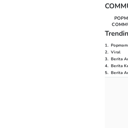
COMM
POP
COMM
Trendi
1
.
Popmam
2
.
Viral
3
.
Berita A
4
.
Berita K
5
.
Berita Ar