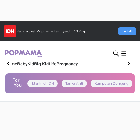
Baca artikel
Popmama
lainnya di IDN App
Install
Home
Baby
Kid
Big Kid
Life
Pregnancy
For
Iklanin di IDN
Tanya Ahli
Kumpulan Dongeng
You