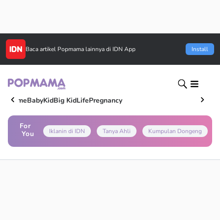
Baca artikel
Popmama
lainnya di IDN App
Install
Home
Baby
Kid
Big Kid
Life
Pregnancy
For
Iklanin di IDN
Tanya Ahli
Kumpulan Dongeng
You