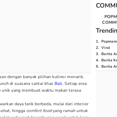
COMM
POP
COMM
Trendi
1
.
Popmam
2
.
Viral
3
.
Berita A
4
.
Berita K
5
.
Berita Ar
an dengan banyak pilihan kuliner menarik,
unch
di suasana santai khas
Bali
. Setiap area
p unik yang membuat waktu makan terasa
kan daya tarik berbeda, mulai dari interior
sehat, hingga
comfort food
yang ramah untuk