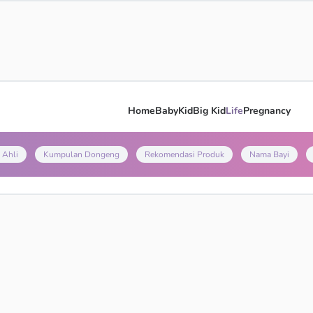
Home
Baby
Kid
Big Kid
Life
Pregnancy
 Ahli
Kumpulan Dongeng
Rekomendasi Produk
Nama Bayi