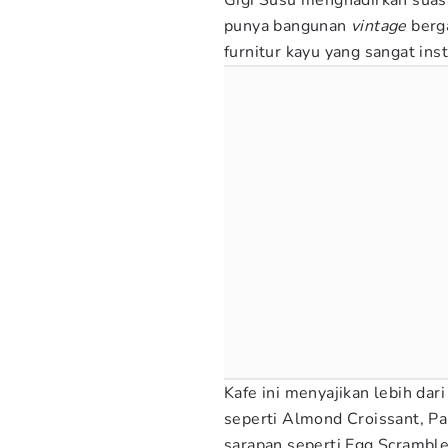
Gigi Susu menghadirkan suasa
punya bangunan
vintage
berg
furnitur kayu yang sangat ins
Kafe ini menyajikan lebih dar
seperti Almond Croissant, P
sarapan seperti Egg Scrambl