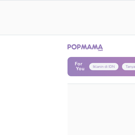
For
Iklanin di IDN
Tanya
You