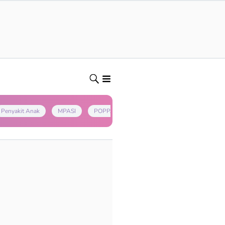
Penyakit Anak
MPASI
POPPAPA