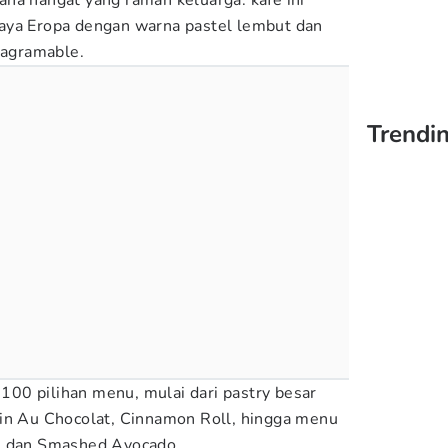
na hangat yang ramah keluarga. kafe ini
aya Eropa dengan warna pastel lembut dan
tagramable.
Trendin
i 100 pilihan menu, mulai dari pastry besar
ain Au Chocolat, Cinnamon Roll, hingga menu
e dan Smashed Avocado.