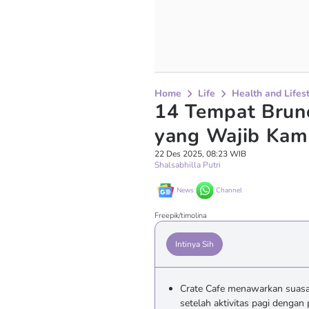
Home
Life
Health and Lifes
14 Tempat Brun
yang Wajib Kam
22 Des 2025, 08:23 WIB
Shalsabhilla Putri
News
Channel
Freepik/timolina
Intinya Sih
Crate Cafe menawarkan suasan
setelah aktivitas pagi dengan p