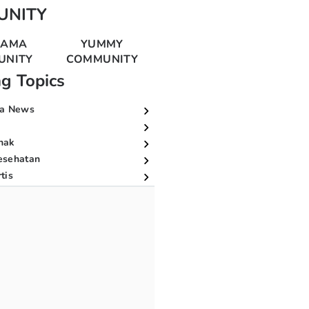
UNITY
MAMA
YUMMY
UNITY
COMMUNITY
ng Topics
a News
nak
esehatan
tis