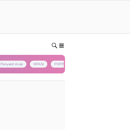
Penyakit Anak
MPASI
POPPAPA