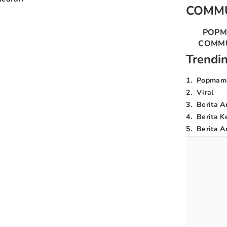
COMM
POP
COMM
Trendi
1
.
Popmam
2
.
Viral
3
.
Berita A
4
.
Berita K
5
.
Berita Ar