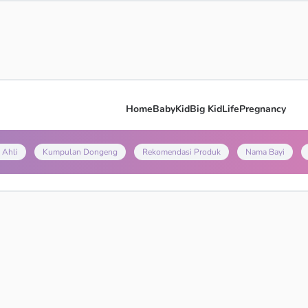
Home
Baby
Kid
Big Kid
Life
Pregnancy
 Ahli
Kumpulan Dongeng
Rekomendasi Produk
Nama Bayi