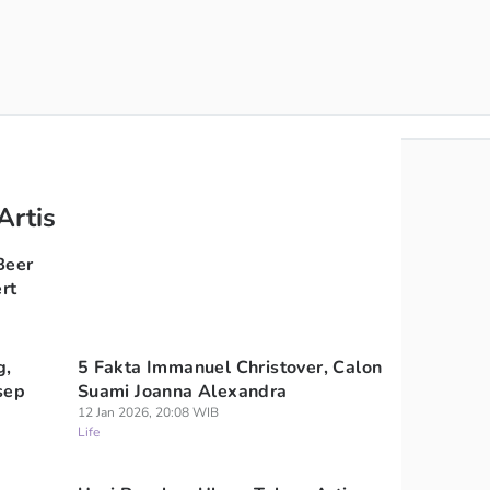
Artis
Beer
rt
g,
5 Fakta Immanuel Christover, Calon
sep
Suami Joanna Alexandra
12 Jan 2026, 20:08 WIB
Life