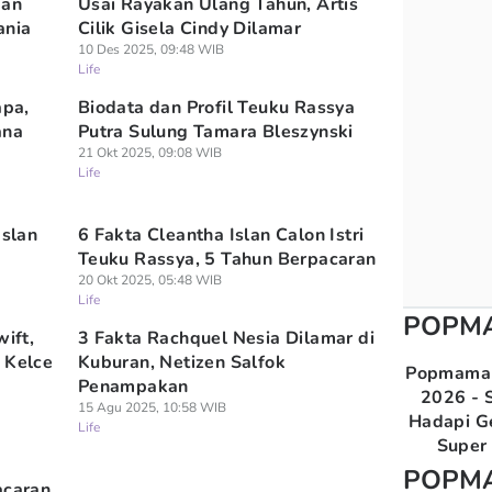
gan
Usai Rayakan Ulang Tahun, Artis
ania
Cilik Gisela Cindy Dilamar
10 Des 2025, 09:48 WIB
Life
apa,
Biodata dan Profil Teuku Rassya
ana
Putra Sulung Tamara Bleszynski
21 Okt 2025, 09:08 WIB
Life
Islan
6 Fakta Cleantha Islan Calon Istri
Teuku Rassya, 5 Tahun Berpacaran
20 Okt 2025, 05:48 WIB
Life
POPM
wift,
3 Fakta Rachquel Nesia Dilamar di
 Kelce
Kuburan, Netizen Salfok
Popmama 
Penampakan
2026 - S
15 Agu 2025, 10:58 WIB
Hadapi G
Life
Super 
POPM
acaran