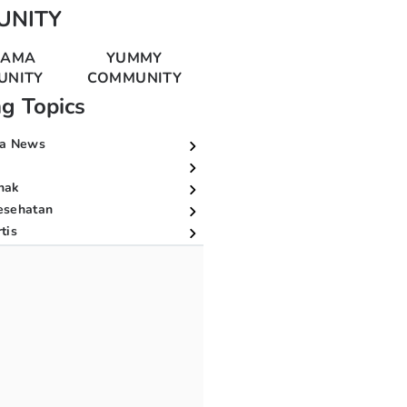
UNITY
MAMA
YUMMY
UNITY
COMMUNITY
ng Topics
a News
nak
esehatan
tis