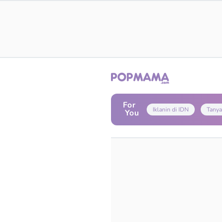
For
Iklanin di IDN
Tanya
You