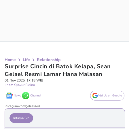
Home
Life
Relationship
Surprise Cincin di Batok Kelapa, Sean
Gelael Resmi Lamar Hana Malasan
01 Nov 2025, 17:18 WIB
Ilham Syakur Fidina
News
Channel
Add Us on Google
Instagram.com/gelaelized
Intinya Sih