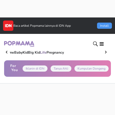
Baca artikel
Popmama
lainnya di IDN App
Install
Home
Baby
Kid
Big Kid
Life
Pregnancy
For
Iklanin di IDN
Tanya Ahli
Kumpulan Dongeng
You