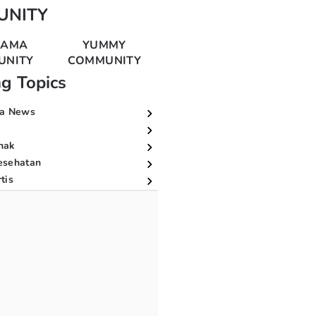
UNITY
MAMA
YUMMY
UNITY
COMMUNITY
ng Topics
a News
nak
esehatan
tis