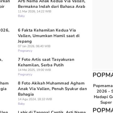
irkan
Arti Nama Anak Kedua Via Vallen,
ir
Bermakna Indah dari Bahasa Arab
11 Mar 2026, 14:22 WIB
Baby
2026,
6 Fakta Kehamilan Kedua Via
Vallen, Umumkan Hamil saat di
Jepang
07 Jan 2026, 06:40 WIB
Pregnancy
a,
7 Foto Artis saat Tasyakuran
Kehamilan, Serba Putih
14 Mei 2025, 19:00 WIB
POPM
Pregnancy
gham
8 Foto Akikah Muhammad Agham
Popmama 
agia
Anak Via Vallen, Penuh Syukur dan
2026 - S
Bahagia
Hadapi G
14 Agu 2024, 18:10 WIB
Super 
Baby
POPM
llen
Lahir di Tanggal Cantik, Arti Nama