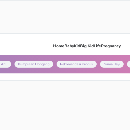
Home
Baby
Kid
Big Kid
Life
Pregnancy
 Ahli
Kumpulan Dongeng
Rekomendasi Produk
Nama Bayi