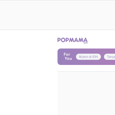
For
Iklanin di IDN
Tanya
You