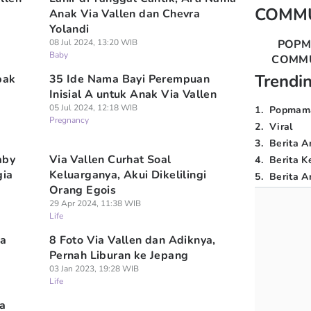
COMM
Anak Via Vallen dan Chevra
Yolandi
08 Jul 2024, 13:20 WIB
POP
Baby
COMM
Trendi
bak
35 Ide Nama Bayi Perempuan
Inisial A untuk Anak Via Vallen
05 Jul 2024, 12:18 WIB
1
.
Popmam
Pregnancy
2
.
Viral
3
.
Berita A
aby
Via Vallen Curhat Soal
4
.
Berita K
gia
Keluarganya, Akui Dikelilingi
5
.
Berita Ar
Orang Egois
29 Apr 2024, 11:38 WIB
Life
ma
8 Foto Via Vallen dan Adiknya,
Pernah Liburan ke Jepang
03 Jan 2023, 19:28 WIB
Life
a