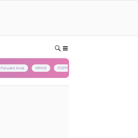
Penyakit Anak
MPASI
POPPAPA