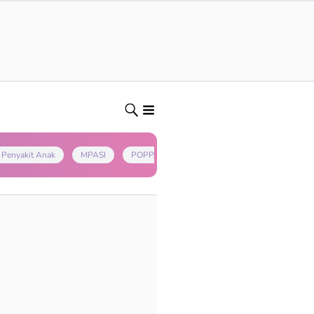
Penyakit Anak
MPASI
POPPAPA