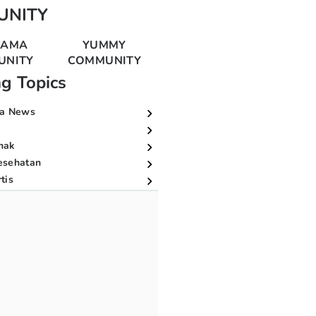
UNITY
MAMA
YUMMY
UNITY
COMMUNITY
ng Topics
a News
nak
esehatan
tis