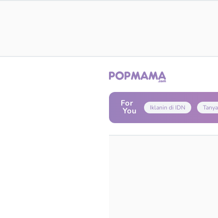
For
Iklanin di IDN
Tanya
You