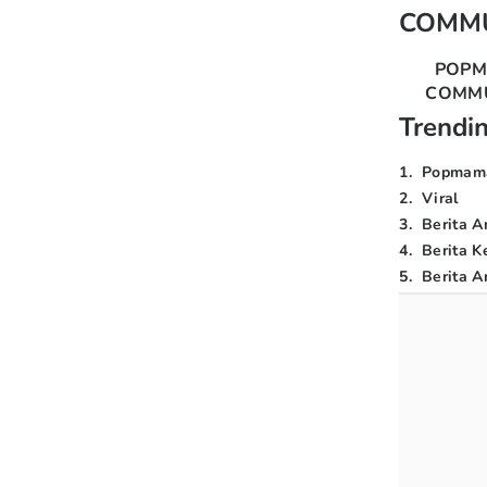
COMM
POP
COMM
Trendi
1
.
Popmam
2
.
Viral
3
.
Berita A
4
.
Berita K
5
.
Berita Ar