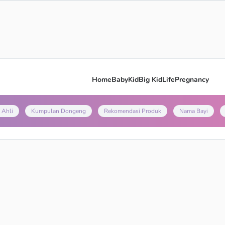
Home
Baby
Kid
Big Kid
Life
Pregnancy
 Ahli
Kumpulan Dongeng
Rekomendasi Produk
Nama Bayi