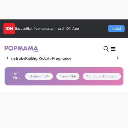
Baca artikel
Popmama
lainnya di IDN App
Install
Home
Baby
Kid
Big Kid
Life
Pregnancy
For
Iklanin di IDN
Tanya Ahli
Kumpulan Dongeng
You