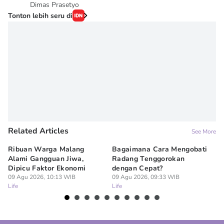
Dimas Prasetyo
Tonton lebih seru di
Related Articles
See More
Ribuan Warga Malang
Bagaimana Cara Mengobati
5 
Alami Gangguan Jiwa,
Radang Tenggorokan
Te
Dipicu Faktor Ekonomi
dengan Cepat?
09
Lif
09 Agu 2026, 10:13 WIB
09 Agu 2026, 09:33 WIB
Life
Life