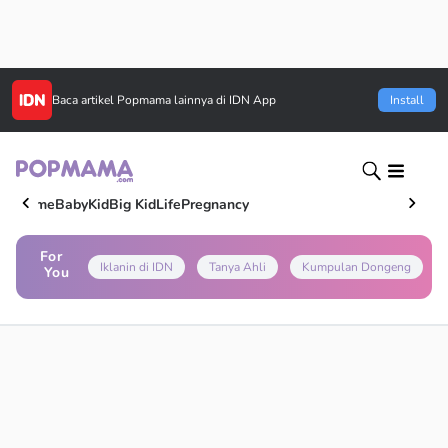
Baca artikel
Popmama
lainnya di IDN App
Install
Home
Baby
Kid
Big Kid
Life
Pregnancy
For
Iklanin di IDN
Tanya Ahli
Kumpulan Dongeng
You