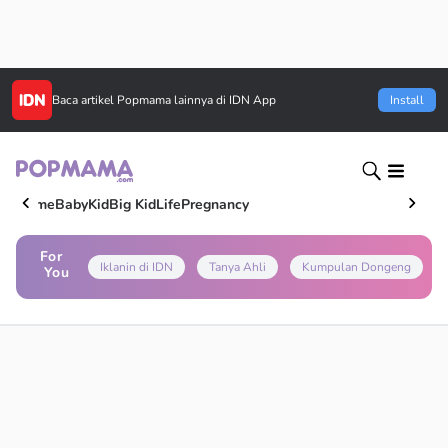
Baca artikel
Popmama
lainnya di IDN App
Install
Home
Baby
Kid
Big Kid
Life
Pregnancy
For
Iklanin di IDN
Tanya Ahli
Kumpulan Dongeng
You