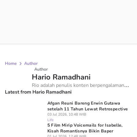
Home
Author
Author
Hario Ramadhani
Rio adalah penulis konten berpengalaman
Latest from Hario Ramadhani
yang menulis di Popmama.com, fokusnya
meliputi gaya hidup dan home living. Rio
Afgan Reuni Bareng Erwin Gutawa
mengedepankan keakuratan, keberagaman,
setelah 11 Tahun Lewat Retrospective
dan integritas
03 Jul 2026, 10:48 WIB
Life
5 Film Mirip Voicemails for Isabelle,
Kisah Romantisnya Bikin Baper
01 Jul 2026, 12:48 WIB