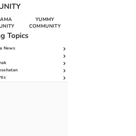
UNITY
MAMA
YUMMY
UNITY
COMMUNITY
ng Topics
a News
nak
esehatan
tis