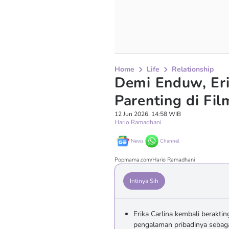
Home
Life
Relationship
Demi Enduw, Eri
Parenting di Fi
12 Jun 2026, 14:58 WIB
Hario Ramadhani
News
Channel
Popmama.com/Hario Ramadhani
Intinya Sih
Erika Carlina kembali berakti
pengalaman pribadinya sebag