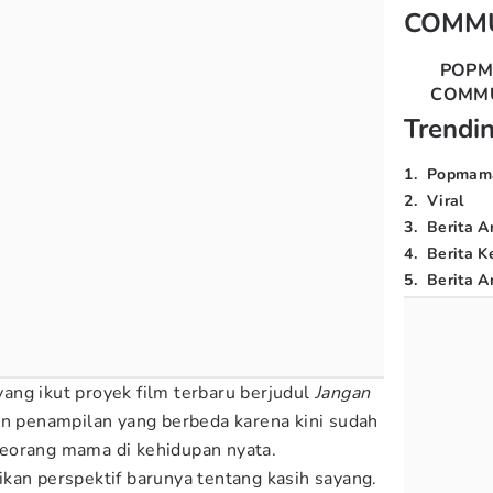
COMM
POP
COMM
Trendi
1
.
Popmam
2
.
Viral
3
.
Berita A
4
.
Berita K
5
.
Berita Ar
 yang ikut proyek film terbaru berjudul
Jangan
gan penampilan yang berbeda karena kini sudah
eorang mama di kehidupan nyata.
kan perspektif barunya tentang kasih sayang.