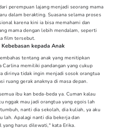
 dari perempuan lajang menjadi seorang mama
ru dalam berakting. Suasana selama proses
sional karena kini ia bisa memahami dan
ang mama dengan lebih mendalam, seperti
a film tersebut.
n Kebebasan kepada Anak
 membahas tentang anak yang menitipkan
ka Carlina memiliki pandangan yang cukup
 dirinya tidak ingin menjadi sosok orangtua
i ruang gerak anaknya di masa depan.
 semua ibu kan beda-beda ya. Cuman kalau
ku nggak mau jadi orangtua yang egois lah
tumbuh, nanti dia sekolah, dia kuliah, ya aku
 lah. Apalagi nanti dia bekerja dan
l yang harus dilewati," kata Erika.