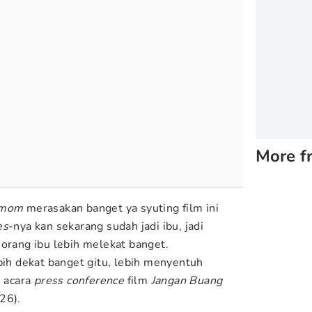
More f
 mom
merasakan banget ya syuting film ini
es
-nya kan sekarang sudah jadi ibu, jadi
eorang ibu lebih melekat banget.
bih dekat banget gitu, lebih menyentuh
m acara
press conference
film
Jangan Buang
26).