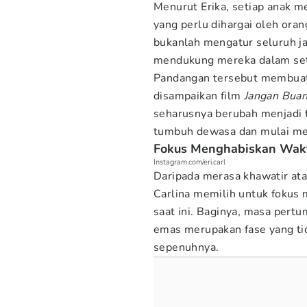
Menurut Erika, setiap anak m
yang perlu dihargai oleh ora
bukanlah mengatur seluruh j
mendukung mereka dalam seti
Pandangan tersebut membuat 
disampaikan film
Jangan Buan
seharusnya berubah menjadi 
tumbuh dewasa dan mulai men
Fokus Menghabiskan Wak
Instagram.com/eri.carl
Daripada merasa khawatir ata
Carlina memilih untuk fokus
saat ini. Baginya, masa pert
emas merupakan fase yang tid
sepenuhnya.