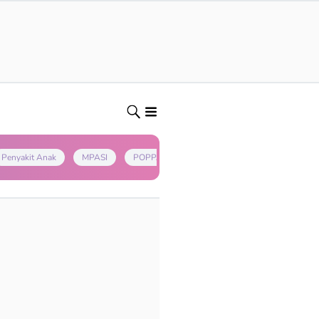
Penyakit Anak
MPASI
POPPAPA