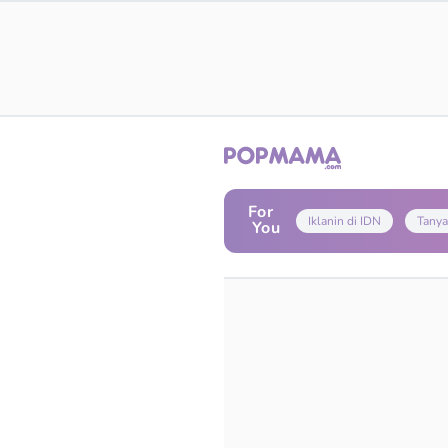
For
Iklanin di IDN
Tanya
You