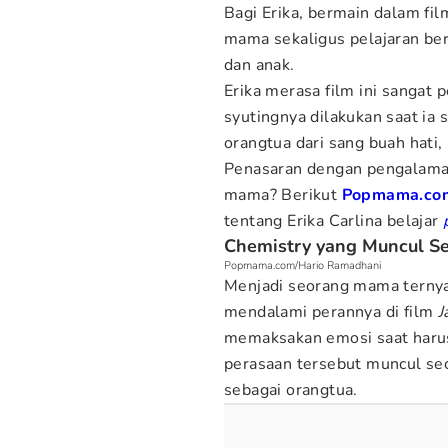
Bagi Erika, bermain dalam fi
mama sekaligus pelajaran be
dan anak.
Erika merasa film ini sangat 
syutingnya dilakukan saat ia
orangtua dari sang buah hati,
Penasaran dengan pengalaman
mama? Berikut
Popmama.co
tentang Erika Carlina belajar
Chemistry yang Muncul S
Popmama.com/Hario Ramadhani
Menjadi seorang mama ternya
mendalami perannya di film
J
memaksakan emosi saat harus
perasaan tersebut muncul sec
sebagai orangtua.