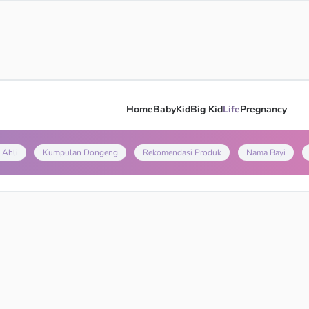
Home
Baby
Kid
Big Kid
Life
Pregnancy
 Ahli
Kumpulan Dongeng
Rekomendasi Produk
Nama Bayi