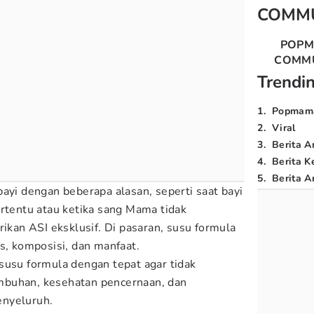
COMM
POP
COMM
Trendi
1
.
Popmam
2
.
Viral
3
.
Berita A
4
.
Berita K
5
.
Berita Ar
ayi dengan beberapa alasan, seperti saat bayi
ertentu atau ketika sang Mama tidak
an ASI eksklusif. Di pasaran, susu formula
s, komposisi, dan manfaat.
susu formula dengan tepat agar tidak
mbuhan, kesehatan pencernaan, dan
nyeluruh.