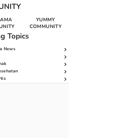
UNITY
MAMA
YUMMY
UNITY
COMMUNITY
ng Topics
a News
nak
esehatan
tis