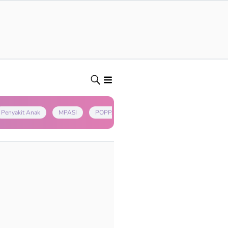
Penyakit Anak
MPASI
POPPAPA