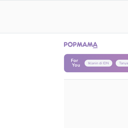
For
Iklanin di IDN
Tanya
You