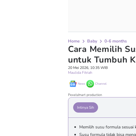
Home
Baby
0-6 months
Cara Memilih Su
untuk Tumbuh K
20 Mei 2026, 10:35 WIB
Maulida Fitriah
News
Channel
Pexels/mart production
Intinya Sih
Memilih susu formula sesuai k
Susu formula tidak bisa mengga