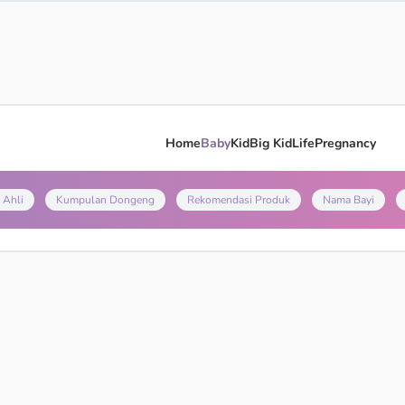
Home
Baby
Kid
Big Kid
Life
Pregnancy
 Ahli
Kumpulan Dongeng
Rekomendasi Produk
Nama Bayi