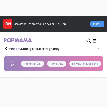
Baca artikel
Popmama
lainnya di IDN App
Install
Home
Baby
Kid
Big Kid
Life
Pregnancy
For
Iklanin di IDN
Tanya Ahli
Kumpulan Dongeng
You