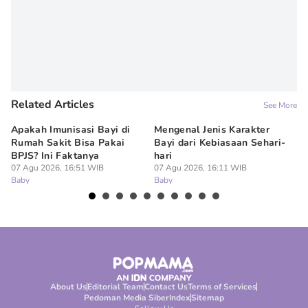
Related Articles
See More
Apakah Imunisasi Bayi di
Mengenal Jenis Karakter
5 
Rumah Sakit Bisa Pakai
Bayi dari Kebiasaan Sehari-
ya
BPJS? Ini Faktanya
hari
07
Ba
07 Agu 2026, 16:51 WIB
07 Agu 2026, 16:11 WIB
Baby
Baby
About Us
Editorial Team
Contact Us
Terms of Services
Pedoman Media Siber
Index
Sitemap