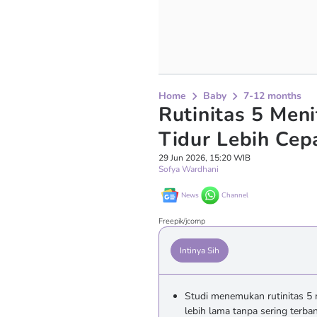
Home
Baby
7-12 months
Rutinitas 5 Meni
Tidur Lebih Cep
29 Jun 2026, 15:20 WIB
Sofya Wardhani
News
Channel
Freepik/jcomp
Intinya Sih
Studi menemukan rutinitas 5 m
lebih lama tanpa sering terba