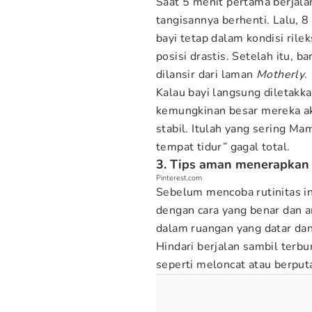
Saat 5 menit pertama berjala
tangisannya berhenti. Lalu, 
bayi tetap dalam kondisi ril
posisi drastis. Setelah itu, b
dilansir dari laman
Motherly
.
Kalau bayi langsung diletakka
kemungkinan besar mereka a
stabil. Itulah yang sering M
tempat tidur” gagal total.
3. Tips aman menerapkan r
Pinterest.com
Sebelum mencoba rutinitas i
dengan cara yang benar dan a
dalam ruangan yang datar dan 
Hindari berjalan sambil terb
seperti meloncat atau berputa