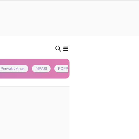
Penyakit Anak
MPASI
POPPAPA