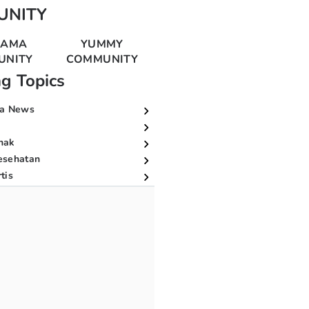
UNITY
MAMA
YUMMY
UNITY
COMMUNITY
ng Topics
a News
nak
esehatan
tis