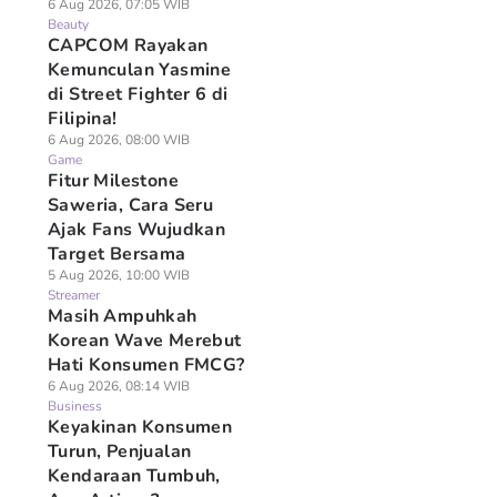
6 Aug 2026, 07:05 WIB
Beauty
CAPCOM Rayakan
Kemunculan Yasmine
di Street Fighter 6 di
Filipina!
6 Aug 2026, 08:00 WIB
Game
Fitur Milestone
Saweria, Cara Seru
Ajak Fans Wujudkan
Target Bersama
5 Aug 2026, 10:00 WIB
Streamer
Masih Ampuhkah
Korean Wave Merebut
Hati Konsumen FMCG?
6 Aug 2026, 08:14 WIB
Business
Keyakinan Konsumen
Turun, Penjualan
Kendaraan Tumbuh,