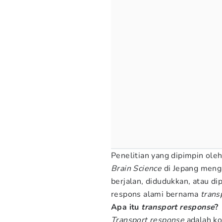
Penelitian yang dipimpin ole
Brain Science
di Jepang menga
berjalan, didudukkan, atau di
respons alami bernama
trans
Apa itu
transport response
?
Transport response
adalah ko