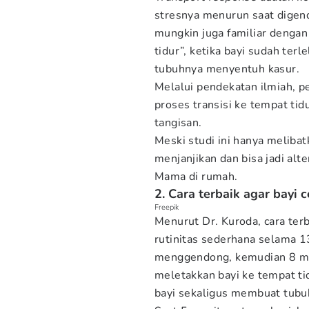
stresnya menurun saat dige
mungkin juga familiar denga
tidur”, ketika bayi sudah terl
tubuhnya menyentuh kasur.
Melalui pendekatan ilmiah, p
proses transisi ke tempat tid
tangisan.
Meski studi ini hanya melibat
menjanjikan dan bisa jadi alte
Mama di rumah.
2. Cara terbaik agar bayi 
Freepik
Menurut Dr. Kuroda, cara terb
rutinitas sederhana selama 1
menggendong, kemudian 8 men
meletakkan bayi ke tempat t
bayi sekaligus membuat tubu