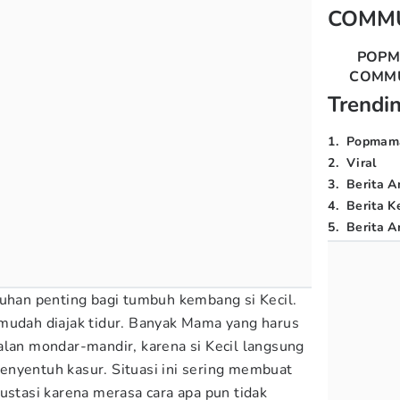
COMM
POP
COMM
Trendi
1
.
Popmam
2
.
Viral
3
.
Berita A
4
.
Berita K
5
.
Berita Ar
tuhan penting bagi tumbuh kembang si Kecil.
mudah diajak tidur. Banyak Mama yang harus
alan mondar-mandir, karena si Kecil langsung
nyentuh kasur. Situasi ini sering membuat
ustasi karena merasa cara apa pun tidak