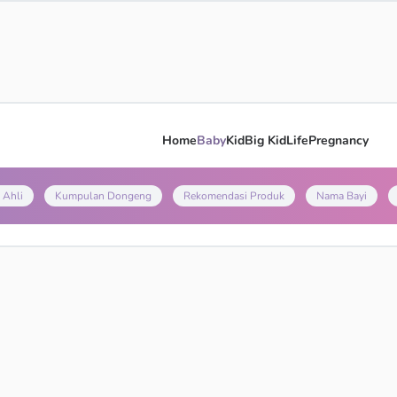
Home
Baby
Kid
Big Kid
Life
Pregnancy
 Ahli
Kumpulan Dongeng
Rekomendasi Produk
Nama Bayi