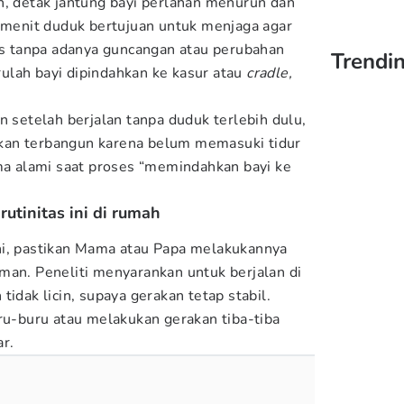
n, detak jantung bayi perlahan menurun dan
8 menit duduk bertujuan untuk menjaga agar
eks tanpa adanya guncangan atau perubahan
Trendi
arulah bayi dipindahkan ke kasur atau
cradle,
n setelah berjalan tanpa duduk terlebih dulu,
kan terbangun karena belum memasuki tidur
ama alami saat proses “memindahkan bayi ke
utinitas ini di rumah
ni, pastikan Mama atau Papa melakukannya
man. Peneliti menyarankan untuk berjalan di
tidak licin, supaya gerakan tetap stabil.
uru-buru atau melakukan gerakan tiba-tiba
r.