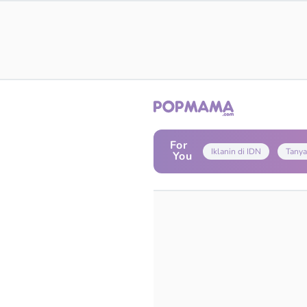
For
Iklanin di IDN
Tanya
You