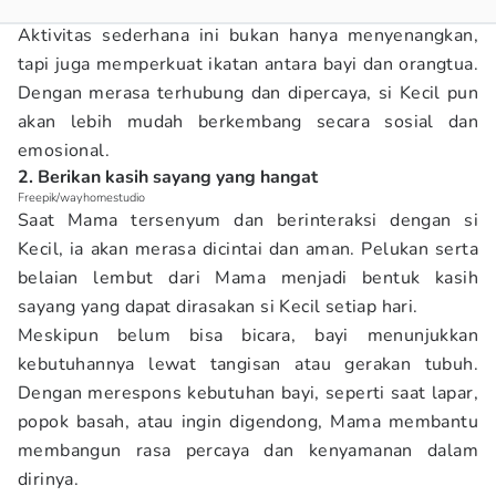
Aktivitas sederhana ini bukan hanya menyenangkan,
tapi juga memperkuat ikatan antara bayi dan orangtua.
Dengan merasa terhubung dan dipercaya, si Kecil pun
akan lebih mudah berkembang secara sosial dan
emosional.
2. Berikan kasih sayang yang hangat
Freepik/wayhomestudio
Saat Mama tersenyum dan berinteraksi dengan si
Kecil, ia akan merasa dicintai dan aman. Pelukan serta
belaian lembut dari Mama menjadi bentuk kasih
sayang yang dapat dirasakan si Kecil setiap hari.
Meskipun belum bisa bicara, bayi menunjukkan
kebutuhannya lewat tangisan atau gerakan tubuh.
Dengan merespons kebutuhan bayi, seperti saat lapar,
popok basah, atau ingin digendong, Mama membantu
membangun rasa percaya dan kenyamanan dalam
dirinya.