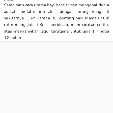
Salah satu cara utama bayi belajar dan mengenal dunia
adalah melalui interaksi dengan orang-orang di
sekitarnya. Oleh karena itu, penting bagi Mama untuk
rutin mengajak si Kecil berbicara, membacakan cerita,
atau menyanyikan lagu, terutama untuk usia 1 hingga
12 bulan.