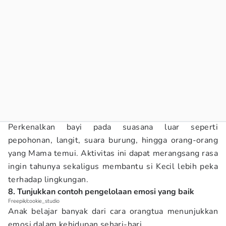
Perkenalkan bayi pada suasana luar seperti
pepohonan, langit, suara burung, hingga orang-orang
yang Mama temui. Aktivitas ini dapat merangsang rasa
ingin tahunya sekaligus membantu si Kecil lebih peka
terhadap lingkungan.
8. Tunjukkan contoh pengelolaan emosi yang baik
Freepik/cookie_studio
Anak belajar banyak dari cara orangtua menunjukkan
emosi dalam kehidupan sehari-hari.