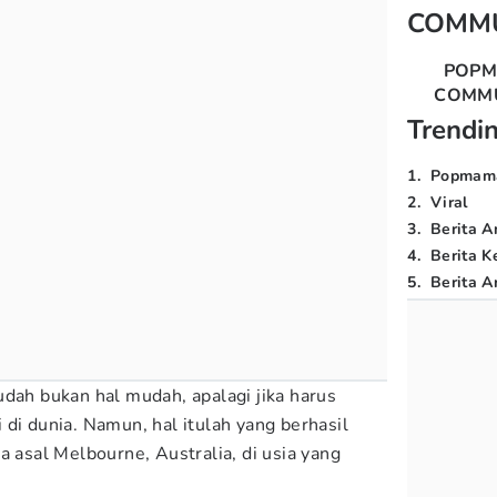
COMM
POP
COMM
Trendi
1
.
Popmam
2
.
Viral
3
.
Berita A
4
.
Berita K
5
.
Berita Ar
udah bukan hal mudah, apalagi jika harus
di dunia. Namun, hal itulah yang berhasil
a asal Melbourne, Australia, di usia yang