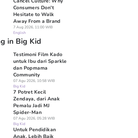
Cancel Culture: Why
Consumers Don't
Hesitate to Walk
Away From a Brand
7 Aug 2026, 11:00 WIB
English
g in Big Kid
Testimoni Film Kado
untuk Ibu dari Sparkle
dan Popmama
Community
07 Agu 2026, 10:58 WIB
Big Kid
7 Potret Kecil
Zendaya, dari Anak
Pemalu Jadi MJ
Spider-Man
07 Agu 2026, 05:28 WIB
Big Kid
Untuk Pendidikan
Anak, Lebih Baik