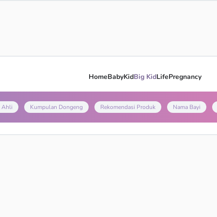
Home
Baby
Kid
Big Kid
Life
Pregnancy
 Ahli
Kumpulan Dongeng
Rekomendasi Produk
Nama Bayi