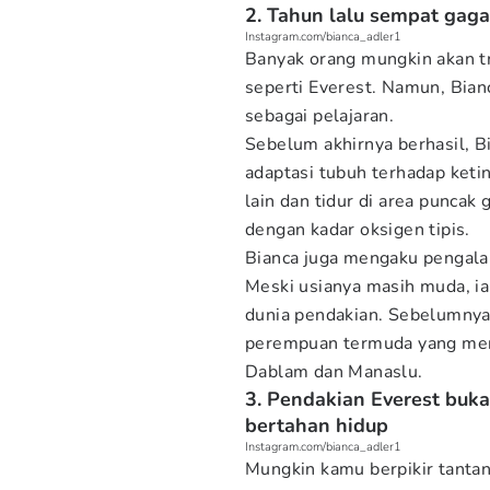
2. Tahun lalu sempat gaga
Instagram.com/bianca_adler1
Banyak orang mungkin akan t
seperti Everest. Namun, Bian
sebagai pelajaran.
Sebelum akhirnya berhasil, B
adaptasi tubuh terhadap keti
lain dan tidur di area puncak
dengan kadar oksigen tipis.
Bianca juga mengaku pengala
Meski usianya masih muda, ia
dunia pendakian. Sebelumnya
perempuan termuda yang menc
Dablam dan Manaslu.
3. Pendakian Everest buka
bertahan hidup
Instagram.com/bianca_adler1
Mungkin kamu berpikir tantan