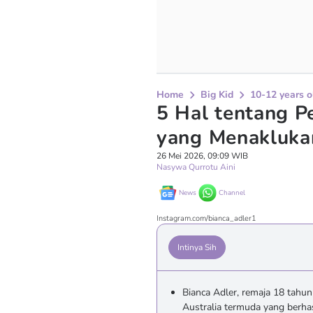
Home
Big Kid
10-12 years o
5 Hal tentang P
yang Menakluka
26 Mei 2026, 09:09 WIB
Nasywa Qurrotu Aini
News
Channel
Instagram.com/bianca_adler1
Intinya Sih
Bianca Adler, remaja 18 tahu
Australia termuda yang berh