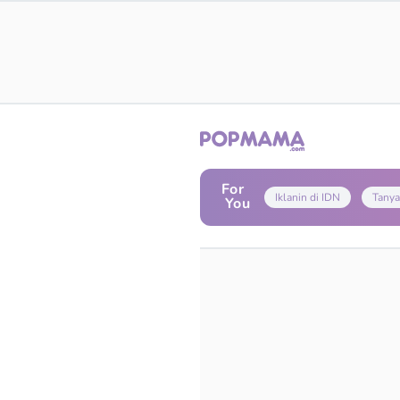
For
Iklanin di IDN
Tanya
You