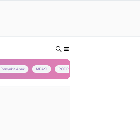
Penyakit Anak
MPASI
POPPAPA