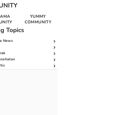
UNITY
MAMA
YUMMY
UNITY
COMMUNITY
ng Topics
a News
nak
esehatan
tis