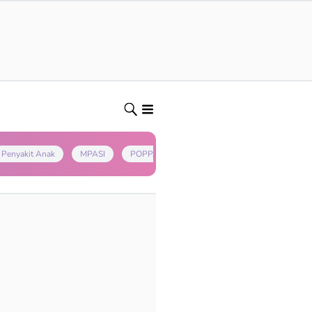
Penyakit Anak
MPASI
POPPAPA