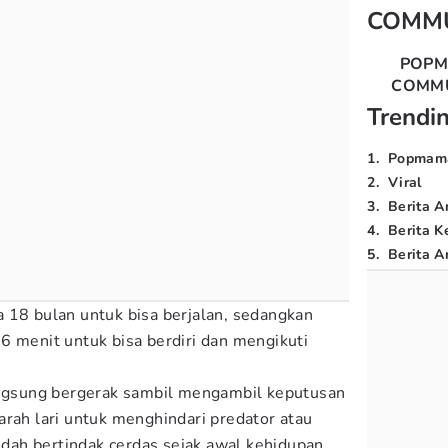
COMM
POP
COMM
Trendi
1
.
Popmam
2
.
Viral
3
.
Berita A
4
.
Berita K
5
.
Berita Ar
 18 bulan untuk bisa berjalan, sedangkan
6 menit untuk bisa berdiri dan mengikuti
langsung bergerak sambil mengambil keputusan
arah lari untuk menghindari predator atau
ah bertindak cerdas sejak awal kehidupan