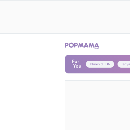
For
Iklanin di IDN
Tanya
You