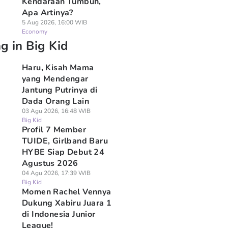
Kendaraan Tumbuh,
Apa Artinya?
5 Aug 2026, 16:00 WIB
Economy
g in Big Kid
Haru, Kisah Mama
yang Mendengar
Jantung Putrinya di
Dada Orang Lain
03 Agu 2026, 16:48 WIB
Big Kid
Profil 7 Member
TUIDE, Girlband Baru
HYBE Siap Debut 24
Agustus 2026
04 Agu 2026, 17:39 WIB
Big Kid
Momen Rachel Vennya
Dukung Xabiru Juara 1
di Indonesia Junior
League!