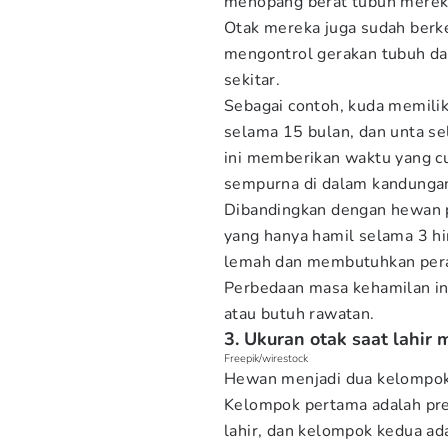
menopang berat tubuh mereka
Otak mereka juga sudah berk
mengontrol gerakan tubuh da
sekitar.
Sebagai contoh, kuda memilik
selama 15 bulan, dan unta s
ini memberikan waktu yang c
sempurna di dalam kandunga
Dibandingkan dengan hewan p
yang hanya hamil selama 3 hi
lemah dan membutuhkan pera
Perbedaan masa kehamilan ini
atau butuh rawatan.
3. Ukuran otak saat lahi
Freepik/wirestock
Hewan menjadi dua kelompok b
Kelompok pertama adalah prec
lahir, dan kelompok kedua ada