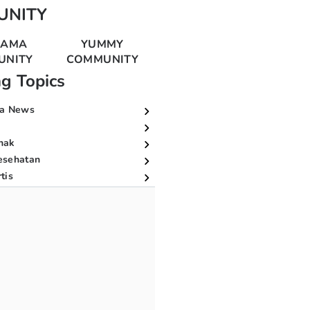
UNITY
MAMA
YUMMY
UNITY
COMMUNITY
ng Topics
a News
nak
esehatan
tis