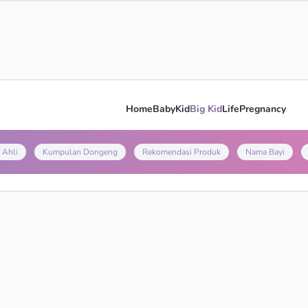
Home
Baby
Kid
Big Kid
Life
Pregnancy
 Ahli
Kumpulan Dongeng
Rekomendasi Produk
Nama Bayi