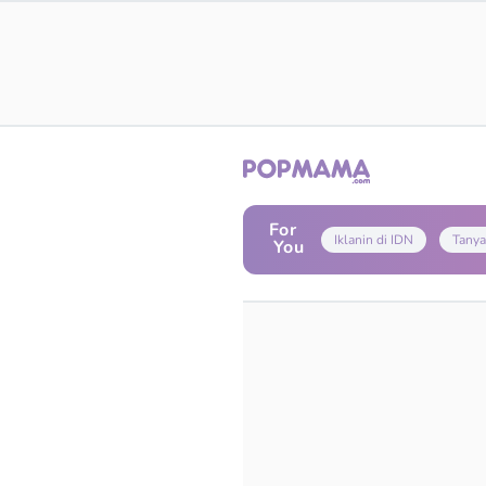
For
Iklanin di IDN
Tanya
You