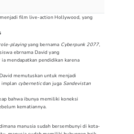
t menjadi film live-action Hollywood, yang
s
role-playing
yang bernama
Cyberpunk 2077
,
 siswa ebrnama David yang
 ia mendapatkan pendidikan karena
, David memutuskan untuk menjadi
n implan
cybernetic
dan juga
Sandevistan
ap bahwa ibunya memiliki koneksi
ebelum kematiannya.
 dimana manusia sudah bersembunyi di kota-