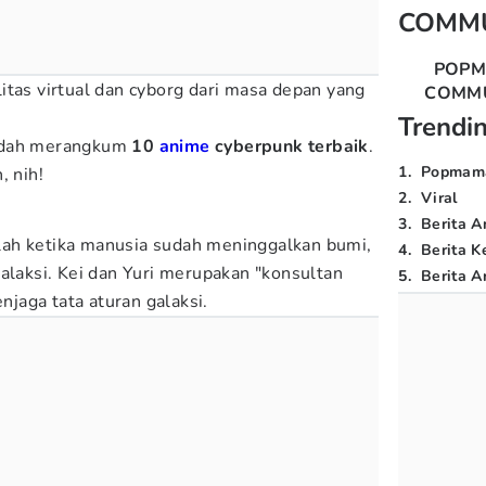
COMM
POP
itas virtual dan cyborg dari masa depan yang
COMM
Trendi
sudah merangkum
10
anime
cyberpunk terbaik
.
1
.
Popmam
, nih!
2
.
Viral
3
.
Berita A
dalah ketika manusia sudah meninggalkan bumi,
4
.
Berita K
alaksi. Kei dan Yuri merupakan "konsultan
5
.
Berita Ar
aga tata aturan galaksi.