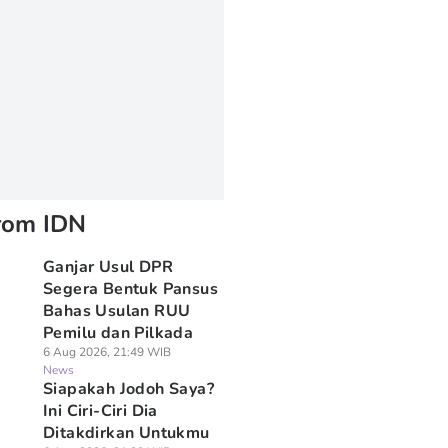
rom IDN
Ganjar Usul DPR
Segera Bentuk Pansus
Bahas Usulan RUU
Pemilu dan Pilkada
6 Aug 2026, 21:49 WIB
News
Siapakah Jodoh Saya?
Ini Ciri-Ciri Dia
Ditakdirkan Untukmu