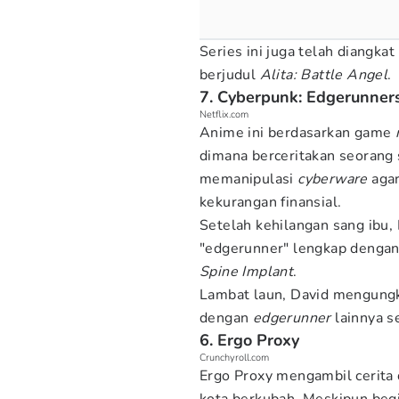
Series ini juga telah diangka
berjudul
Alita: Battle Angel
.
7. Cyberpunk: Edgerunner
Netflix.com
Anime ini berdasarkan game
dimana berceritakan seorang
memanipulasi
cyberware
agar
kekurangan finansial.
Setelah kehilangan sang ibu
"edgerunner" lengkap denga
Spine Implant
.
Lambat laun, David mengungk
dengan
edgerunner
lainnya s
6. Ergo Proxy
Crunchyroll.com
Ergo Proxy mengambil cerita