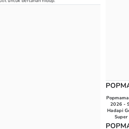
lit untuk bertahan hidup.
POPM
Popmama 
2026 - S
Hadapi G
Super 
POPM