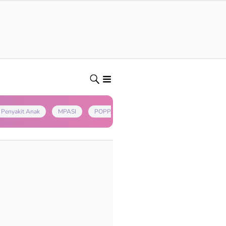
Penyakit Anak
MPASI
POPPAPA