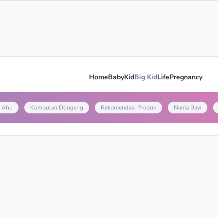
Home
Baby
Kid
Big Kid
Life
Pregnancy
 Ahli
Kumpulan Dongeng
Rekomendasi Produk
Nama Bayi