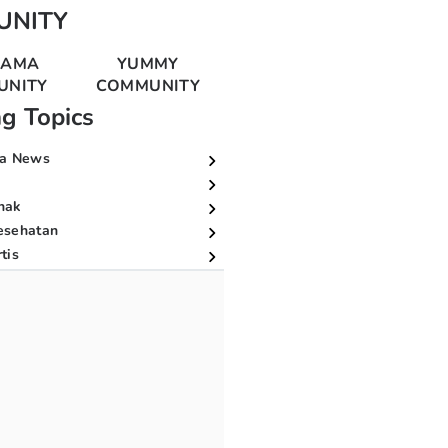
UNITY
MAMA
YUMMY
UNITY
COMMUNITY
ng Topics
a News
nak
esehatan
tis