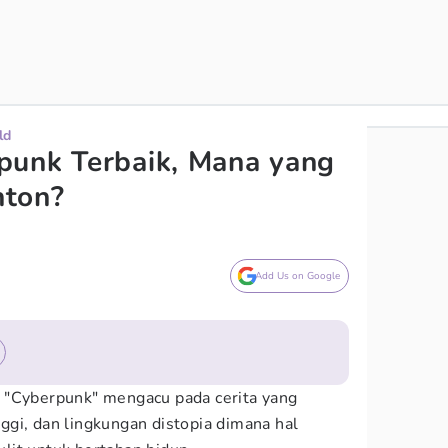
ld
punk Terbaik, Mana yang
nton?
Add Us on Google
lah "Cyberpunk" mengacu pada cerita yang
gi, dan lingkungan distopia dimana hal