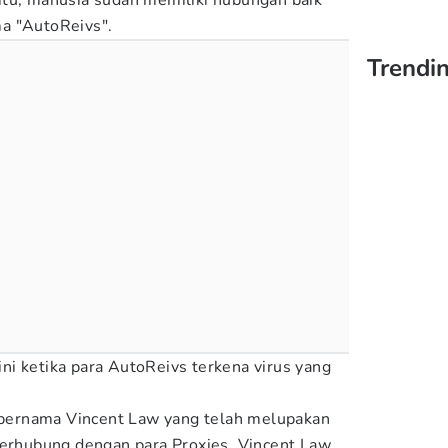
itu, manusia sudah memiliki hubungan baik
a "AutoReivs".
Trendin
i ketika para AutoReivs terkena virus yang
n bernama Vincent Law yang telah melupakan
terhubung dengan para Proxies. Vincent Law