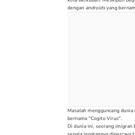
kota berkubah. Meskipun beg
dengan
androids
yang bernam
Masalah mengguncang dunia in
bernama "Cogito Virus".
Di dunia ini, seorang imigra
segala ingatannya dipercaya 