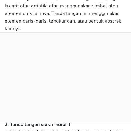
kreatif atau artistik, atau menggunakan simbol atau
elemen unik lainnya. Tanda tangan ini menggunakan
elemen garis-garis, lengkungan, atau bentuk abstrak
lainnya.
2. Tanda tangan ukiran huruf T