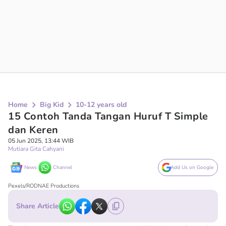
Home
Big Kid
10-12 years old
15 Contoh Tanda Tangan Huruf T Simple
dan Keren
05 Jun 2025, 13:44 WIB
Mutiara Gita Cahyani
News
Channel
Add Us on Google
Pexels/RODNAE Productions
Share Article