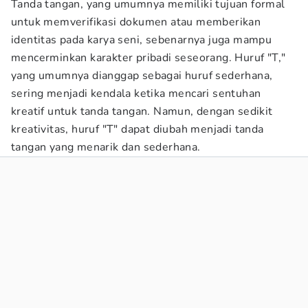
Tanda tangan, yang umumnya memiliki tujuan formal
untuk memverifikasi dokumen atau memberikan
identitas pada karya seni, sebenarnya juga mampu
mencerminkan karakter pribadi seseorang. Huruf "T,"
yang umumnya dianggap sebagai huruf sederhana,
sering menjadi kendala ketika mencari sentuhan
kreatif untuk tanda tangan. Namun, dengan sedikit
kreativitas, huruf "T" dapat diubah menjadi tanda
tangan yang menarik dan sederhana.