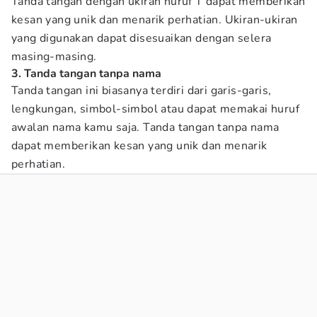
Tanda tangan dengan ukiran huruf T dapat memberikan
kesan yang unik dan menarik perhatian. Ukiran-ukiran
yang digunakan dapat disesuaikan dengan selera
masing-masing.
3. Tanda tangan tanpa nama
Tanda tangan ini biasanya terdiri dari garis-garis,
lengkungan, simbol-simbol atau dapat memakai huruf
awalan nama kamu saja. Tanda tangan tanpa nama
dapat memberikan kesan yang unik dan menarik
perhatian.