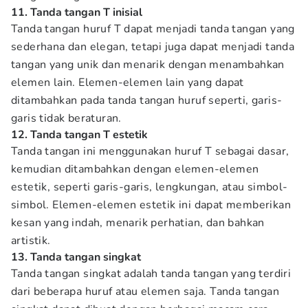
11. Tanda tangan T inisial
Tanda tangan huruf T dapat menjadi tanda tangan yang
sederhana dan elegan, tetapi juga dapat menjadi tanda
tangan yang unik dan menarik dengan menambahkan
elemen lain. Elemen-elemen lain yang dapat
ditambahkan pada tanda tangan huruf seperti, garis-
garis tidak beraturan.
12. Tanda tangan T estetik
Tanda tangan ini menggunakan huruf T sebagai dasar,
kemudian ditambahkan dengan elemen-elemen
estetik, seperti garis-garis, lengkungan, atau simbol-
simbol. Elemen-elemen estetik ini dapat memberikan
kesan yang indah, menarik perhatian, dan bahkan
artistik.
13. Tanda tangan singkat
Tanda tangan singkat adalah tanda tangan yang terdiri
dari beberapa huruf atau elemen saja. Tanda tangan