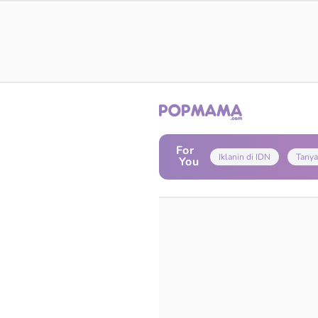
For
Iklanin di IDN
Tanya
You