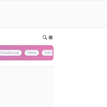
Penyakit Anak
MPASI
POPPAPA