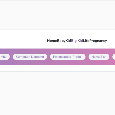
Home
Baby
Kid
Big Kid
Life
Pregnancy
 Ahli
Kumpulan Dongeng
Rekomendasi Produk
Nama Bayi