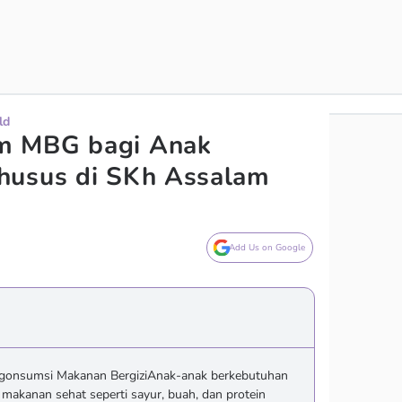
ld
m MBG bagi Anak
husus di SKh Assalam
Add Us on Google
gonsumsi Makanan BergiziAnak-anak berkebutuhan
makanan sehat seperti sayur, buah, dan protein