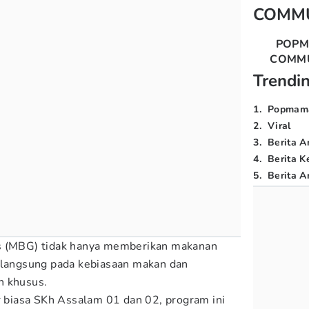
COMM
POP
COMM
Trendi
1
.
Popmam
2
.
Viral
3
.
Berita A
4
.
Berita K
5
.
Berita Ar
s (MBG) tidak hanya memberikan makanan
k langsung pada kebiasaan makan dan
n khusus.
ar biasa SKh Assalam 01 dan 02, program ini