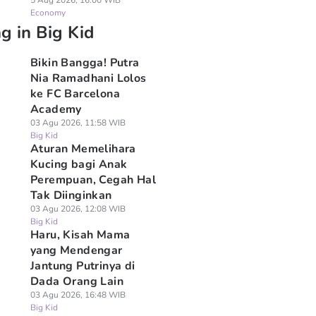
5 Aug 2026, 16:00 WIB
Economy
g in Big Kid
Bikin Bangga! Putra
Nia Ramadhani Lolos
ke FC Barcelona
Academy
03 Agu 2026, 11:58 WIB
Big Kid
Aturan Memelihara
Kucing bagi Anak
Perempuan, Cegah Hal
Tak Diinginkan
03 Agu 2026, 12:08 WIB
Big Kid
Haru, Kisah Mama
yang Mendengar
Jantung Putrinya di
Dada Orang Lain
03 Agu 2026, 16:48 WIB
Big Kid