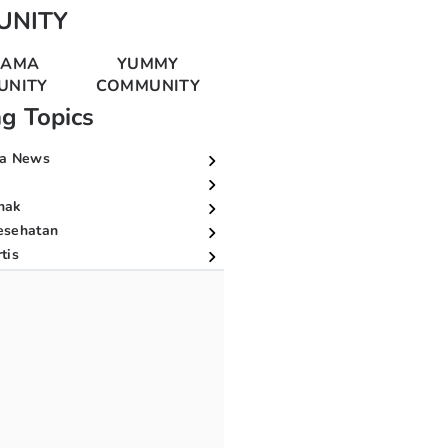
UNITY
MAMA
YUMMY
UNITY
COMMUNITY
ng Topics
a News
nak
esehatan
tis