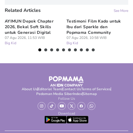
Related Articles
See More
AYIMUN Depok Chapter
Testimoni Film Kado untuk
1
2026, Bekal Soft Skills
Ibu dari Sparkle dan
M
untuk Generasi Digital
Popmama Community
Te
07 Agu 2026, 11:53 WIB
07 Agu 2026, 10:58 WIB
07
Big Kid
Big Kid
Bi
About Us
Editorial Team
Contact Us
Terms of Services
Pedoman Media Siber
Index
Sitemap
Follow Us
Download