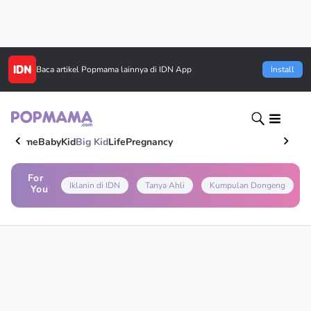
Baca artikel
Popmama
lainnya di IDN App
Install
Home
Baby
Kid
Big Kid
Life
Pregnancy
For
Iklanin di IDN
Tanya Ahli
Kumpulan Dongeng
You