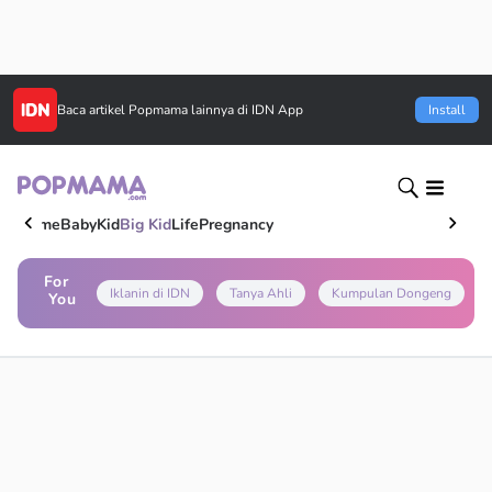
Baca artikel
Popmama
lainnya di IDN App
Install
Home
Baby
Kid
Big Kid
Life
Pregnancy
For
Iklanin di IDN
Tanya Ahli
Kumpulan Dongeng
You