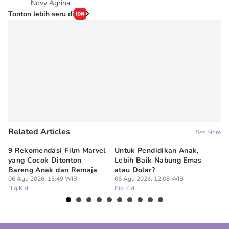
Novy Agrina
Tonton lebih seru di
Related Articles
See More
9 Rekomendasi Film Marvel
Untuk Pendidikan Anak,
Di
yang Cocok Ditonton
Lebih Baik Nabung Emas
N
Bareng Anak dan Remaja
atau Dolar?
Pe
06 Agu 2026, 13:49 WIB
06 Agu 2026, 12:08 WIB
06
Big Kid
Big Kid
Bi