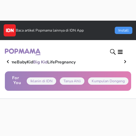
Baca artikel
Popmama
lainnya di IDN App
Install
Home
Baby
Kid
Big Kid
Life
Pregnancy
For
Iklanin di IDN
Tanya Ahli
Kumpulan Dongeng
You