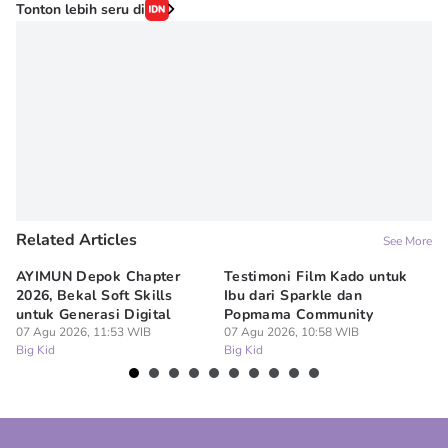
Tonton lebih seru di
Related Articles
See More
AYIMUN Depok Chapter
Testimoni Film Kado untuk
1
2026, Bekal Soft Skills
Ibu dari Sparkle dan
M
untuk Generasi Digital
Popmama Community
Te
07 Agu 2026, 11:53 WIB
07 Agu 2026, 10:58 WIB
07
Big Kid
Big Kid
Bi