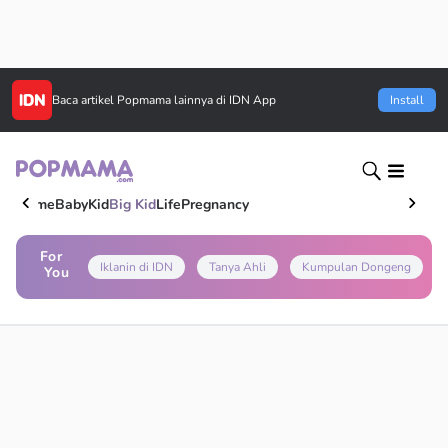
Baca artikel
Popmama
lainnya di IDN App
Install
Home
Baby
Kid
Big Kid
Life
Pregnancy
For
Iklanin di IDN
Tanya Ahli
Kumpulan Dongeng
You