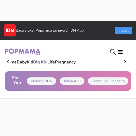
Baca artikel
Popmama
lainnya di IDN App
Install
Home
Baby
Kid
Big Kid
Life
Pregnancy
For
Iklanin di IDN
Tanya Ahli
Kumpulan Dongeng
You