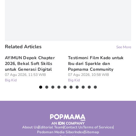
Related Articles
See More
AYIMUN Depok Chapter
Testimoni Film Kado untuk
1
2026, Bekal Soft Skills
Ibu dari Sparkle dan
M
untuk Generasi Digital
Popmama Community
Te
07 Agu 2026, 11:53 WIB
07 Agu 2026, 10:58 WIB
07
Big Kid
Big Kid
Bi
About Us
Editorial Team
Contact Us
Terms of Services
Pedoman Media Siber
Index
Sitemap