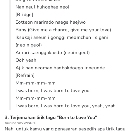
Nan neul huhoehae neol
[Bridge]
Eotteon marirado naege haejwo
Baby (Give me a chance, give me your love)
Iksukaji aneun i gonggi meomchun i sigani
(neoin geol)
Amuri saenggakaedo (neoin geol)
Ooh yeah
Ajik nan neoman banbokdoego inneunde
[Refrain]
Mm-mm-mm-mm
I was born, I was born to love you
Mm-mm-mm-mm
I was born, I was born to love you, yeah, yeah
3. Terjemahan lirik lagu "Born to Love You"
Youtube.com/WINNER
Nah, untuk kamu yang penasaran sesedih apa lirik lagu