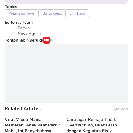
Topics
Popmama News
Berita Korea
Lirik Lagu
Editorial Team
Editor
Novy Agrina
Tonton lebih seru di
Related Articles
See More
Viral Video Mama
Cara agar Remaja Tidak
Bo
Memarahi Anak saat Parkir
Overthinking, Buat Lelah
sa
Mobil, Ini Penyebabnya
dengan Kegiatan Fisik
Fa