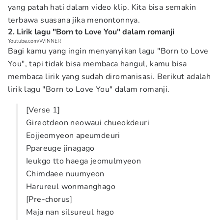
yang patah hati dalam video klip. Kita bisa semakin
terbawa suasana jika menontonnya.
2. Lirik lagu "Born to Love You" dalam romanji
Youtube.com/WINNER
Bagi kamu yang ingin menyanyikan lagu "Born to Love
You", tapi tidak bisa membaca hangul, kamu bisa
membaca lirik yang sudah diromanisasi. Berikut adalah
lirik lagu "Born to Love You" dalam romanji.
[Verse 1]
Gireotdeon neowaui chueokdeuri
Eojjeomyeon apeumdeuri
Ppareuge jinagago
Ieukgo tto haega jeomulmyeon
Chimdaee nuumyeon
Harureul wonmanghago
[Pre-chorus]
Maja nan silsureul hago