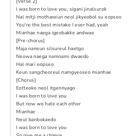
[Verse 2]
I was born to love you, sigani jinalsurok
Nal mitji mothaneun neol jikyeobol su eopseo
You're the best mistake I ever had, yeah
Mianhae naega igeobakke andwae
[Pre-chorus]
Maja naneun silsureul haetgo
Neowa naega namnami dwaedo
Hal mari eopseo
Keun sangcheoreul namgyeoseo mianhae
[Chorus]
Eotteoke neol itgennyago
I was born to love you
But now we hate each other
Mianhae
Neul banbokaedo
I was born to love you
So give me a chance