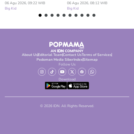
06 Agu 2026, 09:22 WIB
06 Agu 2026, 08:12 WIB
05
Big Kid
Big Kid
Bi
About Us
Editorial Team
Contact Us
Terms of Services
Pedoman Media Siber
Index
Sitemap
Follow Us
Download
© 2026 IDN. All Rights Reserved.