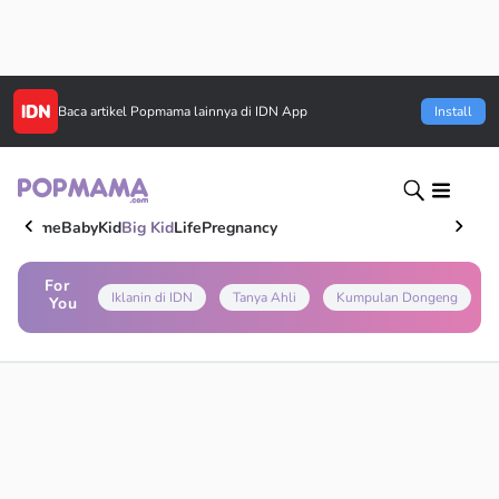
Baca artikel
Popmama
lainnya di IDN App
Install
Home
Baby
Kid
Big Kid
Life
Pregnancy
For
Iklanin di IDN
Tanya Ahli
Kumpulan Dongeng
You