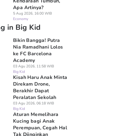
Kendaraan Tumbuh,
Apa Artinya?
5 Aug 2026, 16:00 WIB
Economy
g in Big Kid
Bikin Bangga! Putra
Nia Ramadhani Lolos
ke FC Barcelona
Academy
03 Agu 2026, 11:58 WIB
Big Kid
Kisah Haru Anak Minta
Direkam Drone,
Berakhir Dapat
Peralatan Sekolah
03 Agu 2026, 06:18 WIB
Big Kid
Aturan Memelihara
Kucing bagi Anak
Perempuan, Cegah Hal
Tak Diinginkan