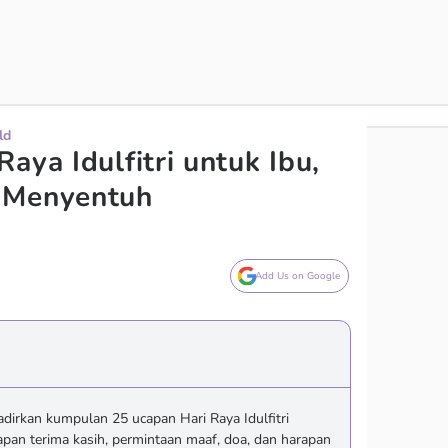
ld
aya Idulfitri untuk Ibu,
 Menyentuh
Add Us on Google
irkan kumpulan 25 ucapan Hari Raya Idulfitri
apan terima kasih, permintaan maaf, doa, dan harapan