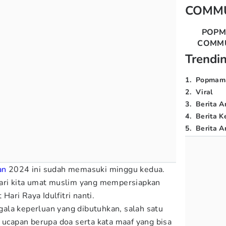
COMM
POP
COMM
Trendi
1
.
Popmam
2
.
Viral
3
.
Berita A
4
.
Berita K
5
.
Berita Ar
an
2024 ini sudah memasuki minggu kedua.
dari kita umat muslim yang mempersiapkan
ari Raya Idulfitri nanti.
ala keperluan yang dibutuhkan, salah satu
h ucapan berupa doa serta kata maaf yang bisa