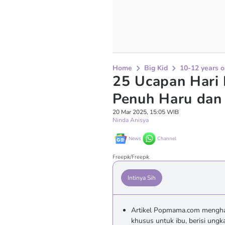
Home
Big Kid
10-12 years o
25 Ucapan Hari R
Penuh Haru dan
20 Mar 2025, 15:05 WIB
Ninda Anisya
News
Channel
Freepik/Freepik
Intinya Sih
Artikel Popmama.com menghad
khusus untuk ibu, berisi ungk