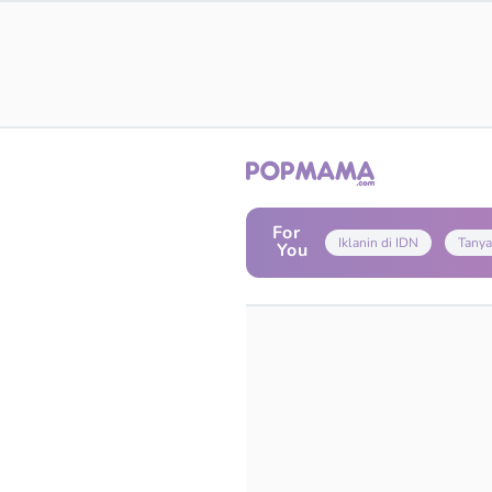
For
Iklanin di IDN
Tanya
You