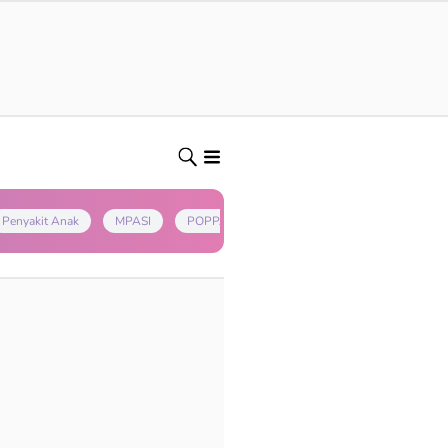
Penyakit Anak
MPASI
POPPAPA