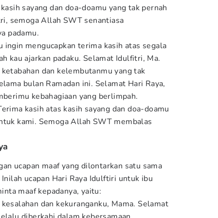
s kasih sayang dan doa-doamu yang tak pernah
itri, semoga Allah SWT senantiasa
ya padamu.
 aku ingin mengucapkan terima kasih atas segala
ah kau ajarkan padaku. Selamat Idulfitri, Ma.
s ketabahan dan kelembutanmu yang tak
selama bulan Ramadan ini. Selamat Hari Raya,
erimu kebahagiaan yang berlimpah.
Terima kasih atas kasih sayang dan doa-doamu
 untuk kami. Semoga Allah SWT membalas
ya
engan ucapan maaf yang dilontarkan satu sama
Inilah ucapan Hari Raya Idulftiri untuk ibu
nta maaf kepadanya, yaitu:
a kesalahan dan kekuranganku, Mama. Selamat
selalu diberkahi dalam kebersamaan.