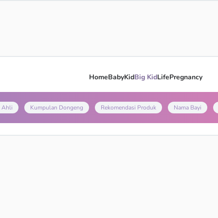
Home
Baby
Kid
Big Kid
Life
Pregnancy
 Ahli
Kumpulan Dongeng
Rekomendasi Produk
Nama Bayi