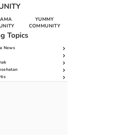
UNITY
MAMA
YUMMY
UNITY
COMMUNITY
ng Topics
a News
nak
esehatan
tis