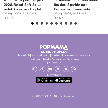
AYIMUN Depok Chapter
Testimoni Film Kado untuk
1
2026, Bekal Soft Skills
Ibu dari Sparkle dan
M
untuk Generasi Digital
Popmama Community
Te
07 Agu 2026, 11:53 WIB
07 Agu 2026, 10:58 WIB
07
Big Kid
Big Kid
Bi
About Us
Editorial Team
Contact Us
Terms of Services
Pedoman Media Siber
Index
Sitemap
Follow Us
Download
© 2026 IDN. All Rights Reserved.