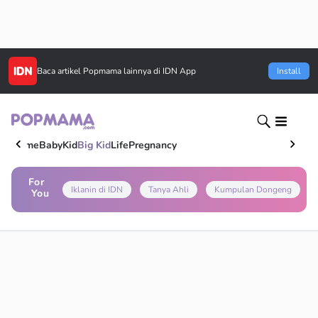
Baca artikel
Popmama
lainnya di IDN App
Install
Home
Baby
Kid
Big Kid
Life
Pregnancy
For
Iklanin di IDN
Tanya Ahli
Kumpulan Dongeng
You