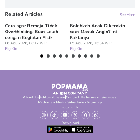
Related Articles
See More
Cara agar Remaja Tidak
Bolehkah Anak Dikerokin
7 
Overthinking, Buat Lelah
saat Masuk Angin? Ini
Me
dengan Kegiatan Fisik
Faktanya
M
06 Agu 2026, 08:12 WIB
05 Agu 2026, 16:34 WIB
05
Big Kid
Big Kid
Bi
About Us
Editorial Team
Contact Us
Terms of Services
Pedoman Media Siber
Index
Sitemap
Follow Us
Download