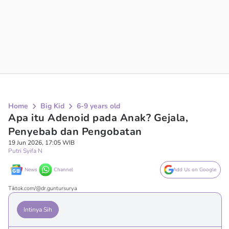
Home
Big Kid
6-9 years old
Apa itu Adenoid pada Anak? Gejala,
Penyebab dan Pengobatan
19 Jun 2026, 17:05 WIB
Putri Syifa N
News
Channel
Add Us on Google
Tiktok.com/@dr.guntursurya
Intinya Sih