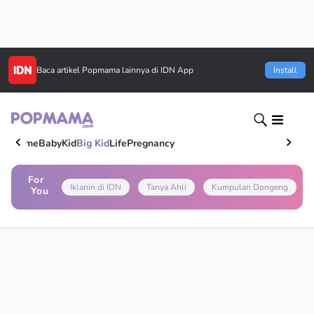
Baca artikel
Popmama
lainnya di IDN App
Install
Home
Baby
Kid
Big Kid
Life
Pregnancy
For
Iklanin di IDN
Tanya Ahli
Kumpulan Dongeng
You