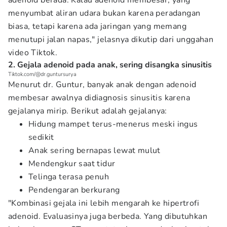
adenoid berada. Kalau adenoid membesar, yang
menyumbat aliran udara bukan karena peradangan
biasa, tetapi karena ada jaringan yang memang
menutupi jalan napas," jelasnya dikutip dari unggahan
video Tiktok.
2. Gejala adenoid pada anak, sering disangka sinusitis
Tiktok.com/@dr.guntursurya
Menurut dr. Guntur, banyak anak dengan adenoid
membesar awalnya didiagnosis sinusitis karena
gejalanya mirip. Berikut adalah gejalanya:
Hidung mampet terus-menerus meski ingus
sedikit
Anak sering bernapas lewat mulut
Mendengkur saat tidur
Telinga terasa penuh
Pendengaran berkurang
"Kombinasi gejala ini lebih mengarah ke hipertrofi
adenoid. Evaluasinya juga berbeda. Yang dibutuhkan