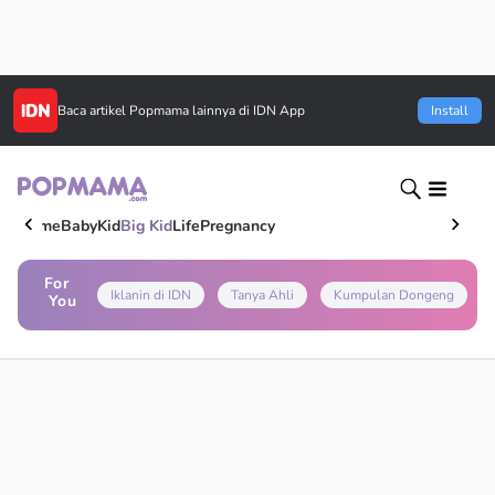
Baca artikel
Popmama
lainnya di IDN App
Install
Home
Baby
Kid
Big Kid
Life
Pregnancy
For
Iklanin di IDN
Tanya Ahli
Kumpulan Dongeng
You