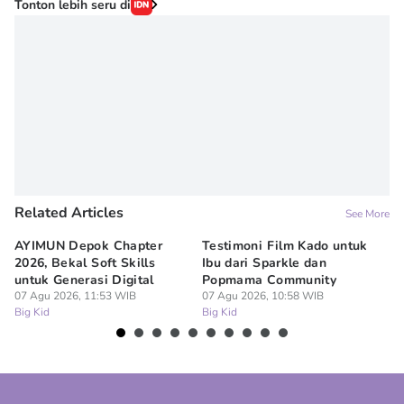
Tonton lebih seru di
Related Articles
See More
AYIMUN Depok Chapter
Testimoni Film Kado untuk
1
2026, Bekal Soft Skills
Ibu dari Sparkle dan
M
untuk Generasi Digital
Popmama Community
Te
07 Agu 2026, 11:53 WIB
07 Agu 2026, 10:58 WIB
07
Big Kid
Big Kid
Bi