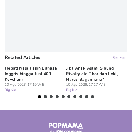
Related Articles
See More
Hebat! Nala Fasih Bahasa
Jika Anak Alami Sibling
Vi
Inggris hingga Jual 400+
Rivalry ala Thor dan Loki,
Te
Keychain
Harus Bagaimana?
un
10 Agu 2026, 17:19 WIB
10 Agu 2026, 17:17 WIB
10
Big Kid
Big Kid
Bi