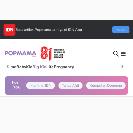
Baca artikel
Popmama
lainnya di IDN App
Install
Home
Baby
Kid
Big Kid
Life
Pregnancy
For
Iklanin di IDN
Tanya Ahli
Kumpulan Dongeng
You