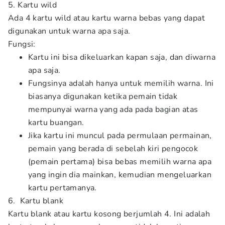
5. Kartu wild
Ada 4 kartu wild atau kartu warna bebas yang dapat
digunakan untuk warna apa saja.
Fungsi:
Kartu ini bisa dikeluarkan kapan saja, dan diwarna
apa saja.
Fungsinya adalah hanya untuk memilih warna. Ini
biasanya digunakan ketika pemain tidak
mempunyai warna yang ada pada bagian atas
kartu buangan.
Jika kartu ini muncul pada permulaan permainan,
pemain yang berada di sebelah kiri pengocok
(pemain pertama) bisa bebas memilih warna apa
yang ingin dia mainkan, kemudian mengeluarkan
kartu pertamanya.
6. Kartu blank
Kartu blank atau kartu kosong berjumlah 4. Ini adalah