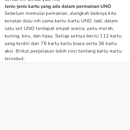
Jenis-jenis kartu yang ada dalam permainan UNO
Sebelum memulai pemainan, alangkah baiknya kita
kenalan dulu nih sama kartu-kartu UNO. Jadi, dalam
satu set UNO terdapat empat warna, yaitu merah,
kuning, biru, dan hijau. Setiap setnya berisi 112 kartu
yang terdiri dari 76 kartu kartu biasa serta 36 kartu
aksi. Brikut penjelasan lebih rinci tentang kartu-kartu
tersebut: