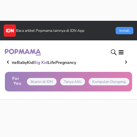
Baca artikel
Popmama
lainnya di IDN App
Install
Home
Baby
Kid
Big Kid
Life
Pregnancy
For
Iklanin di IDN
Tanya Ahli
Kumpulan Dongeng
You