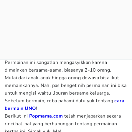
Permainan ini sangatlah mengasyikkan karena
dimainkan bersama-sama, biasanya 2-10 orang.
Mulai dari anak-anak hingga orang dewasa bisa ikut
memainkannya. Nah, pas benget nih permainan ini bisa
untuk mengisi waktu liburan bersama keluarga.
Sebelum bermain, coba pahami dulu yuk tentang
cara
bermain UNO
!
Berikut ini
Popmama.com
telah menjabarkan secara
rinci hal-hal yang berhubungan tentang permainan
kertas ini. Simak yuk, Ma!