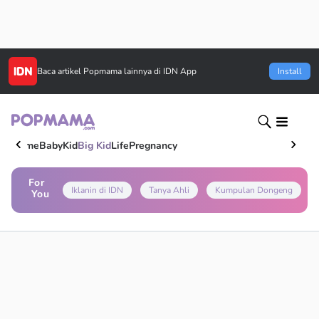
Baca artikel
Popmama
lainnya di IDN App
Install
Home
Baby
Kid
Big Kid
Life
Pregnancy
For
Iklanin di IDN
Tanya Ahli
Kumpulan Dongeng
You