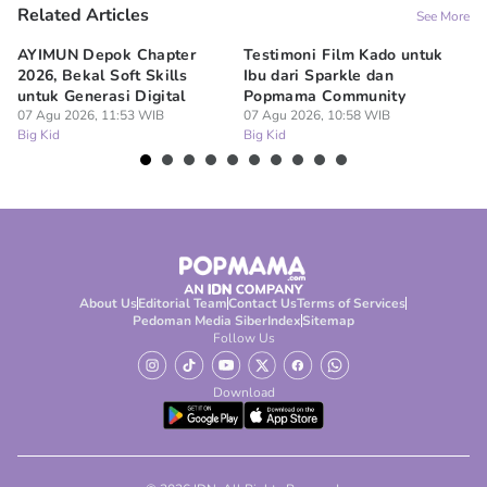
Related Articles
See More
AYIMUN Depok Chapter
Testimoni Film Kado untuk
1
2026, Bekal Soft Skills
Ibu dari Sparkle dan
M
untuk Generasi Digital
Popmama Community
Te
07 Agu 2026, 11:53 WIB
07 Agu 2026, 10:58 WIB
07
Big Kid
Big Kid
Bi
About Us
Editorial Team
Contact Us
Terms of Services
Pedoman Media Siber
Index
Sitemap
Follow Us
Download