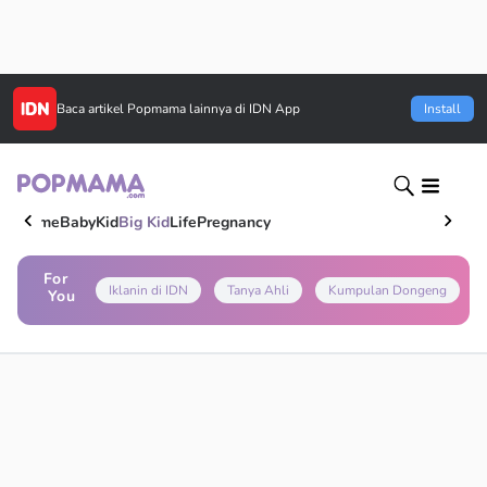
Baca artikel
Popmama
lainnya di IDN App
Install
Home
Baby
Kid
Big Kid
Life
Pregnancy
For
Iklanin di IDN
Tanya Ahli
Kumpulan Dongeng
You