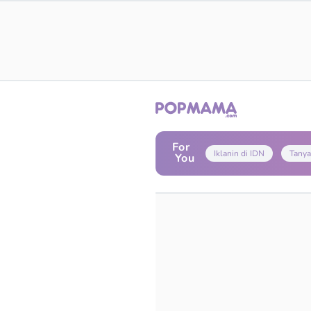
For
Iklanin di IDN
Tanya
You