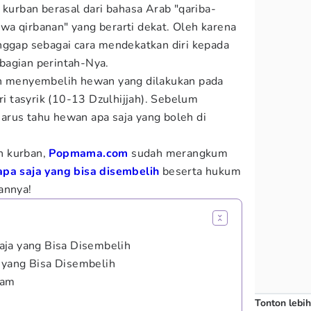
 kurban berasal dari bahasa Arab "qariba-
a qirbanan" yang berarti dekat. Oleh karena
nggap sebagai cara mendekatkan diri kepada
bagian perintah-Nya.
an menyembelih hewan yang dilakukan pada
ari tasyrik (10-13 Dzulhijjah). Sebelum
arus tahu hewan apa saja yang boleh di
h kurban,
Popmama.com
sudah merangkum
apa saja yang bisa disembelih
beserta hukum
annya!
aja yang Bisa Disembelih
 yang Bisa Disembelih
lam
Tonton lebih