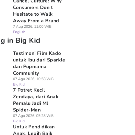
Cancel Culture: Why
Consumers Don't
Hesitate to Walk
Away From a Brand
7 Aug 2026, 11:00 WIB
English
g in Big Kid
Testimoni Film Kado
untuk Ibu dari Sparkle
dan Popmama
Community
07 Agu 2026, 10:58 WIB
Big Kid
7 Potret Kecil
Zendaya, dari Anak
Pemalu Jadi MJ
Spider-Man
07 Agu 2026, 05:28 WIB
Big Kid
Untuk Pendidikan
Anak, Lebih Baik