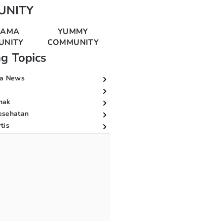
UNITY
MAMA
YUMMY
UNITY
COMMUNITY
ng Topics
a News
nak
esehatan
tis