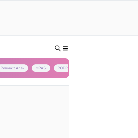
Penyakit Anak
MPASI
POPPAPA