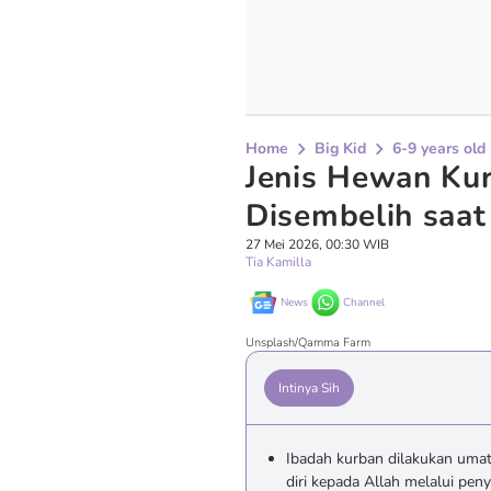
Home
Big Kid
6-9 years old
Jenis Hewan Ku
Disembelih saat
27 Mei 2026, 00:30 WIB
Tia Kamilla
News
Channel
Unsplash/Qamma Farm
Intinya Sih
Ibadah kurban dilakukan umat
diri kepada Allah melalui pe