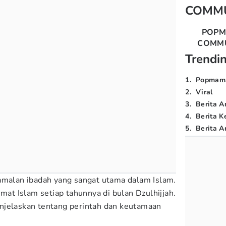
COMM
POP
COMM
Trendi
1
.
Popmam
2
.
Viral
3
.
Berita A
4
.
Berita K
5
.
Berita Ar
amalan ibadah yang sangat utama dalam Islam.
umat Islam setiap tahunnya di bulan Dzulhijjah.
njelaskan tentang perintah dan keutamaan